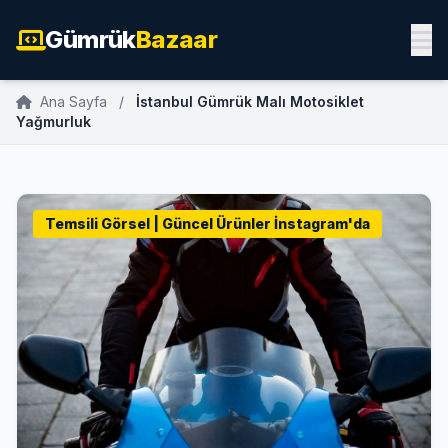
Gümrük
Bazaar
Ana Sayfa
/
İstanbul Gümrük Malı Motosiklet
Yağmurluk
Temsili Görsel | Güncel Ürünler İnstagram'da