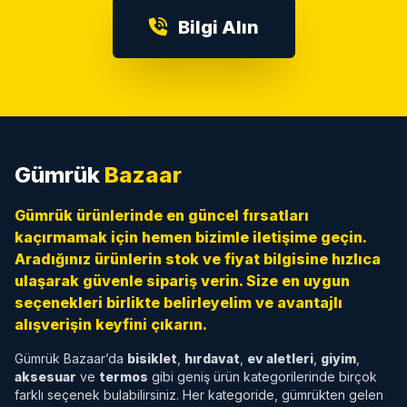
Bilgi Alın
Gümrük
Bazaar
Gümrük ürünlerinde en güncel fırsatları
kaçırmamak için hemen bizimle iletişime geçin.
Aradığınız ürünlerin stok ve fiyat bilgisine hızlıca
ulaşarak güvenle sipariş verin. Size en uygun
seçenekleri birlikte belirleyelim ve avantajlı
alışverişin keyfini çıkarın.
Gümrük Bazaar’da
bisiklet
,
hırdavat
,
ev aletleri
,
giyim
,
aksesuar
ve
termos
gibi geniş ürün kategorilerinde birçok
farklı seçenek bulabilirsiniz. Her kategoride, gümrükten gelen