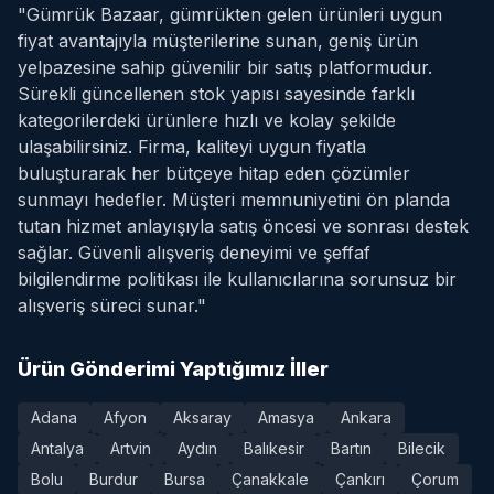
"Gümrük Bazaar, gümrükten gelen ürünleri uygun
fiyat avantajıyla müşterilerine sunan, geniş ürün
yelpazesine sahip güvenilir bir satış platformudur.
Sürekli güncellenen stok yapısı sayesinde farklı
kategorilerdeki ürünlere hızlı ve kolay şekilde
ulaşabilirsiniz. Firma, kaliteyi uygun fiyatla
buluşturarak her bütçeye hitap eden çözümler
sunmayı hedefler. Müşteri memnuniyetini ön planda
tutan hizmet anlayışıyla satış öncesi ve sonrası destek
sağlar. Güvenli alışveriş deneyimi ve şeffaf
bilgilendirme politikası ile kullanıcılarına sorunsuz bir
alışveriş süreci sunar."
Ürün Gönderimi Yaptığımız İller
Adana
Afyon
Aksaray
Amasya
Ankara
Antalya
Artvin
Aydın
Balıkesir
Bartın
Bilecik
Bolu
Burdur
Bursa
Çanakkale
Çankırı
Çorum