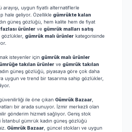
rayışı, uygun fiyatlı alternatiflerle
 hale geliyor. Özellikle
gümrükte kalan
ın güneş gözlüğü, hem kalite hem de fiyat
fazlası ürünler
ve
gümrük malları satış
 gözlükler,
gümrük malı ürünler
kategorisinde
or.
lmak isteyenler için
gümrük malı ürünler
ümrüğe takılan ürünler
ve
gümrük takılan
adın güneş gözlüğü, piyasaya göre çok daha
ya uygun ve trend bir tasarıma sahip gözlükler,
iyor.
üvenilirliği ile öne çıkan
Gümrük Bazaar
,
atları bir arada sunuyor. İzmir merkezli olan
ilir gönderim hizmeti sağlıyor. Geniş stok
deki İstanbul gümrük kadın güneş gözlüğü
niz.
Gümrük Bazaar
, güncel stokları ve uygun