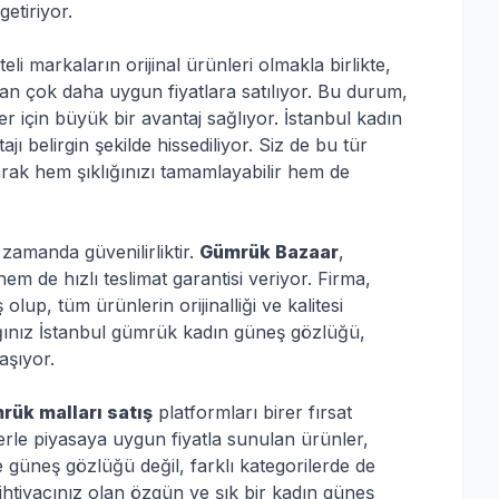
getiriyor.
eli markaların orijinal ürünleri olmakla birlikte,
n çok daha uygun fiyatlara satılıyor. Bu durum,
er için büyük bir avantaj sağlıyor. İstanbul kadın
ı belirgin şekilde hissediliyor. Siz de bu tür
ak hem şıklığınızı tamamlayabilir hem de
 zamanda güvenilirliktir.
Gümrük Bazaar
,
em de hızlı teslimat garantisi veriyor. Firma,
up, tüm ürünlerin orijinalliği ve kalitesi
ığınız İstanbul gümrük kadın güneş gözlüğü,
aşıyor.
rük malları satış
platformları birer fırsat
erle piyasaya uygun fiyatla sunulan ürünler,
ce güneş gözlüğü değil, farklı kategorilerde de
ihtiyacınız olan özgün ve şık bir kadın güneş