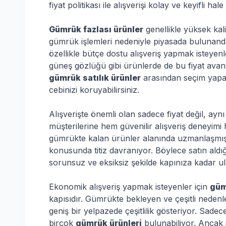
fiyat politikası ile alışverişi kolay ve keyifli hale 
Gümrük fazlası ürünler
genellikle yüksek kalit
gümrük işlemleri nedeniyle piyasada bulunanda
özellikle bütçe dostu alışveriş yapmak isteyenl
güneş gözlüğü gibi ürünlerde de bu fiyat avantaj
gümrük satılık ürünler
arasından seçim yapar
cebinizi koruyabilirsiniz.
Alışverişte önemli olan sadece fiyat değil, aynı
müşterilerine hem güvenilir alışveriş deneyimi h
gümrükte kalan ürünler alanında uzmanlaşmış ol
konusunda titiz davranıyor. Böylece satın ald
sorunsuz ve eksiksiz şekilde kapınıza kadar ul
Ekonomik alışveriş yapmak isteyenler için
güm
kapısıdır. Gümrükte bekleyen ve çeşitli nedenl
geniş bir yelpazede çeşitlilik gösteriyor. Sade
birçok
gümrük ürünleri
bulunabiliyor. Ancak 