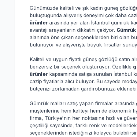
Günümüzde kaliteli ve şık kadın güneş gözlüğü a
buluştuğunda alışveriş deneyimi çok daha cazip
ürünler
arasında yer alan İstanbul gümrük kad
avantajı arayanların dikkatini çekiyor.
Gümrük 
alanında öne çıkan seçeneklerden biri olan bu
bulunuyor ve alışverişte büyük fırsatlar sunuy
Kaliteli ve uygun fiyatlı güneş gözlüğü satın a
benzersiz bir seçenek oluşturuyor. Özellikle
g
ürünler
kapsamında satışa sunulan İstanbul k
cazip fiyatlarla alıcı buluyor. Bu sayede moda
bütçenizi zorlamadan gardırobunuza eklenebil
Gümrük malları satış yapan firmalar arasında g
müşterilerine hem kaliteyi hem de ekonomik fiy
firma, Türkiye'nin her noktasına hızlı ve güven
çeşitliliği sayesinde, farklı renk ve modeller
seçeneklerinden istediğinizi kolayca bulabilirsi