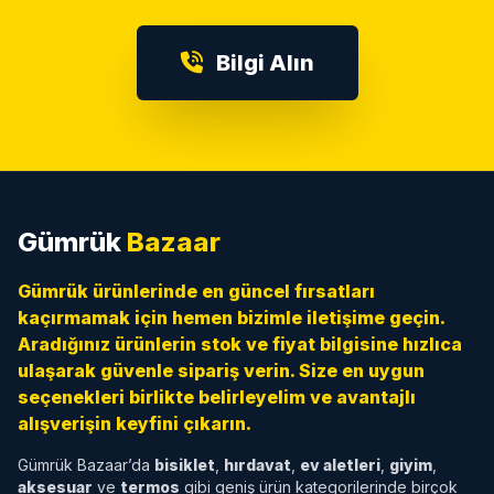
Bilgi Alın
Gümrük
Bazaar
Gümrük ürünlerinde en güncel fırsatları
kaçırmamak için hemen bizimle iletişime geçin.
Aradığınız ürünlerin stok ve fiyat bilgisine hızlıca
ulaşarak güvenle sipariş verin. Size en uygun
seçenekleri birlikte belirleyelim ve avantajlı
alışverişin keyfini çıkarın.
Gümrük Bazaar’da
bisiklet
,
hırdavat
,
ev aletleri
,
giyim
,
aksesuar
ve
termos
gibi geniş ürün kategorilerinde birçok