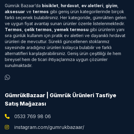
Gümrük Bazaar’da
bisiklet
,
hırdavat
,
ev aletleri
,
giyim
,
aksesuar
ve
termos
gibi geniş ürün kategorilerinde birçok
farklı seçenek bulabilirsiniz. Her kategoride, gümrükten gelen
ve uygun fiyat avantajı sunan ürünler özenle listelenmektedir.
Termos
,
çelik termos
,
yemek termosu
gibi ürünlerin yanı
sıra günlük kullanım için pratik ev aletleri ve dayanıklı hırdavat
ürünleri de mevcuttur. Sürekli güncellenen stoklarımız
sayesinde aradığınız ürünleri kolayca bulabilir ve farklı
alternatifleri karşılaştırabilirsiniz. Geniş ürün çeşitliliği ile hem
bireysel hem de ticari ihtiyaçlarınıza uygun çözümler
sunulmaktadır.
GümrükBazaar | Gümrük Ürünleri Tasfiye
Satış Mağazası
0533 769 98 06
instagram.com/gumrukbazaar/