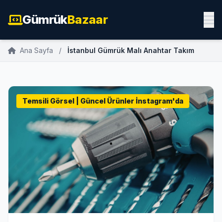
Gümrük
Bazaar
Ana Sayfa
/
İstanbul Gümrük Malı Anahtar Takım
Temsili Görsel | Güncel Ürünler İnstagram'da