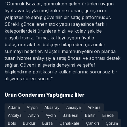
"Gümrük Bazaar, gümrükten gelen ürünleri uygun
fiyat avantajıyla müşterilerine sunan, geniş ürün
yelpazesine sahip güvenilir bir satış platformudur.
Sürekli güncellenen stok yapısı sayesinde farklı
kategorilerdeki ürünlere hızlı ve kolay şekilde
ulaşabilirsiniz. Firma, kaliteyi uygun fiyatla
buluşturarak her bütçeye hitap eden çözümler
sunmayı hedefler. Müşteri memnuniyetini ön planda
tutan hizmet anlayışıyla satış öncesi ve sonrası destek
sağlar. Güvenli alışveriş deneyimi ve şeffaf
bilgilendirme politikası ile kullanıcılarına sorunsuz bir
alışveriş süreci sunar."
Ürün Gönderimi Yaptığımız İller
Adana
Afyon
Aksaray
Amasya
Ankara
Antalya
Artvin
Aydın
Balıkesir
Bartın
Bilecik
Bolu
Burdur
Bursa
Çanakkale
Çankırı
Çorum