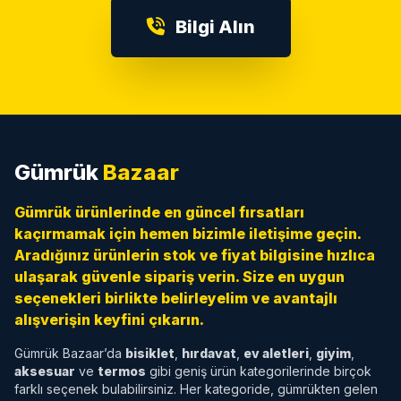
Bilgi Alın
Gümrük
Bazaar
Gümrük ürünlerinde en güncel fırsatları
kaçırmamak için hemen bizimle iletişime geçin.
Aradığınız ürünlerin stok ve fiyat bilgisine hızlıca
ulaşarak güvenle sipariş verin. Size en uygun
seçenekleri birlikte belirleyelim ve avantajlı
alışverişin keyfini çıkarın.
Gümrük Bazaar’da
bisiklet
,
hırdavat
,
ev aletleri
,
giyim
,
aksesuar
ve
termos
gibi geniş ürün kategorilerinde birçok
farklı seçenek bulabilirsiniz. Her kategoride, gümrükten gelen