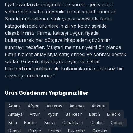
fiyat avantajıyla müşterilerine sunan, geniş ürün
yelpazesine sahip güvenilir bir satış platformudur.
Sürekli güncellenen stok yapısı sayesinde farklı
kategorilerdeki ürünlere hızlı ve kolay şekilde
ulaşabilirsiniz. Firma, kaliteyi uygun fiyatla
buluşturarak her bütçeye hitap eden çözümler
sunmayı hedefler. Müşteri memnuniyetini ön planda
tutan hizmet anlayışıyla satış öncesi ve sonrası destek
sağlar. Güvenli alışveriş deneyimi ve şeffaf
bilgilendirme politikası ile kullanıcılarına sorunsuz bir
alışveriş süreci sunar."
Ürün Gönderimi Yaptığımız İller
Adana
Afyon
Aksaray
Amasya
Ankara
Antalya
Artvin
Aydın
Balıkesir
Bartın
Bilecik
Bolu
Burdur
Bursa
Çanakkale
Çankırı
Çorum
Denizli
Düzce
Edirne
Eskişehir
Giresun