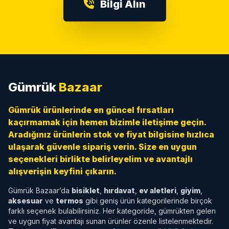
Bilgi Alın
Gümrük
Bazaar
Gümrük ürünlerinde en güncel fırsatları
kaçırmamak için hemen bizimle iletişime geçin.
Aradığınız ürünlerin stok ve fiyat bilgisine hızlıca
ulaşarak güvenle sipariş verin. Size en uygun
seçenekleri birlikte belirleyelim ve avantajlı
alışverişin keyfini çıkarın.
Gümrük Bazaar’da
bisiklet
,
hırdavat
,
ev aletleri
,
giyim
,
aksesuar
ve
termos
gibi geniş ürün kategorilerinde birçok
farklı seçenek bulabilirsiniz. Her kategoride, gümrükten gelen
ve uygun fiyat avantajı sunan ürünler özenle listelenmektedir.