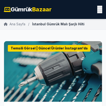
Gümrük
Bazaar
Ana Sayfa
/
İstanbul Gümrük Malı Şarjlı Hilti
Temsili Görsel | Güncel Ürünler İnstagram'da