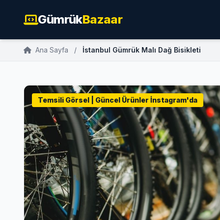
Gümrük
Bazaar
Ana Sayfa
/
İstanbul Gümrük Malı Dağ Bisikleti
Temsili Görsel | Güncel Ürünler İnstagram'da