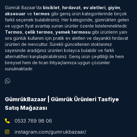
Gümrük Bazaar’da
bisiklet
,
hırdavat
,
ev aletleri
,
giyim
,
aksesuar
ve
termos
gibi geniş ürün kategorilerinde birçok
farklı seçenek bulabilirsiniz. Her kategoride, gümrükten gelen
ve uygun fiyat avantajı sunan ürünler özenle listelenmektedir.
Termos
,
çelik termos
,
yemek termosu
gibi ürünlerin yanı
sıra günlük kullanım için pratik ev aletleri ve dayanıklı hırdavat
ürünleri de mevcuttur. Sürekli güncellenen stoklarımız
sayesinde aradığınız ürünleri kolayca bulabilir ve farklı
alternatifleri karşılaştırabilirsiniz. Geniş ürün çeşitliliği ile hem
bireysel hem de ticari ihtiyaçlarınıza uygun çözümler
sunulmaktadır.
GümrükBazaar | Gümrük Ürünleri Tasfiye
Satış Mağazası
0533 769 98 06
instagram.com/gumrukbazaar/