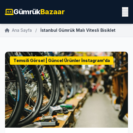
Gümrük
Bazaar
Ana Sayfa
/
İstanbul Gümrük Malı Vitesli Bisiklet
Temsili Görsel | Güncel Ürünler İnstagram'da