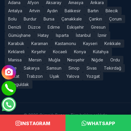
Adana
Afyon
Aksaray
Amasya
Ankara
Antalya
Artvin
Aydın
Balıkesir
Bartın
Bilecik
Bolu
Burdur
Bursa
Çanakkale
Çankırı
Çorum
Denizli
Düzce
Edirne
Eskişehir
Giresun
Gümüşhane
Hatay
Isparta
İstanbul
İzmir
Karabük
Karaman
Kastamonu
Kayseri
Kırıkkale
Kırklareli
Kırşehir
Kocaeli
Konya
Kütahya
Manisa
Mersin
Muğla
Nevşehir
Niğde
Ordu
Rize
Sakarya
Samsun
Sinop
Sivas
Tekirdağ
Tokat
Trabzon
Uşak
Yalova
Yozgat
Zonguldak
© 2026 Gümrük Bazaar. Tüm hakları saklıdır.
INSTAGRAM
WHATSAPP