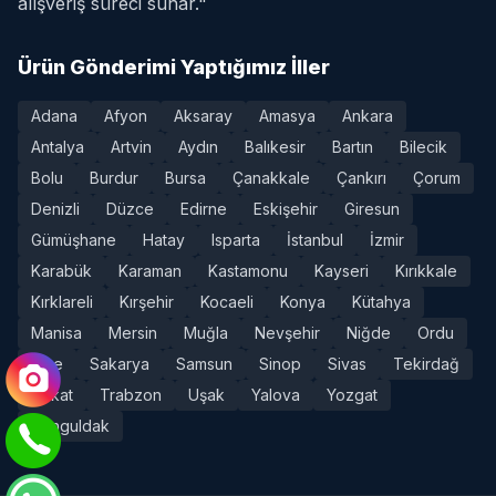
alışveriş süreci sunar."
Ürün Gönderimi Yaptığımız İller
Adana
Afyon
Aksaray
Amasya
Ankara
Antalya
Artvin
Aydın
Balıkesir
Bartın
Bilecik
Bolu
Burdur
Bursa
Çanakkale
Çankırı
Çorum
Denizli
Düzce
Edirne
Eskişehir
Giresun
Gümüşhane
Hatay
Isparta
İstanbul
İzmir
Karabük
Karaman
Kastamonu
Kayseri
Kırıkkale
Kırklareli
Kırşehir
Kocaeli
Konya
Kütahya
Manisa
Mersin
Muğla
Nevşehir
Niğde
Ordu
Rize
Sakarya
Samsun
Sinop
Sivas
Tekirdağ
Tokat
Trabzon
Uşak
Yalova
Yozgat
Zonguldak