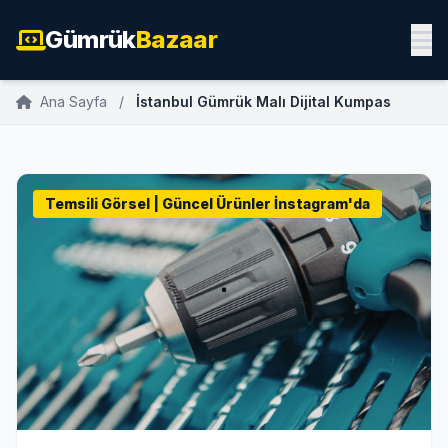
Gümrük
Bazaar
Ana Sayfa
/
İstanbul Gümrük Malı Dijital Kumpas
Temsili Görsel | Güncel Ürünler İnstagram'da