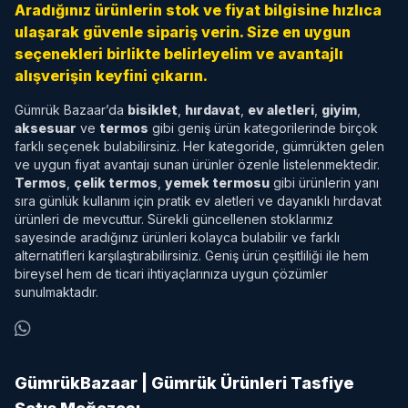
Aradığınız ürünlerin stok ve fiyat bilgisine hızlıca
ulaşarak güvenle sipariş verin. Size en uygun
seçenekleri birlikte belirleyelim ve avantajlı
alışverişin keyfini çıkarın.
Gümrük Bazaar’da
bisiklet
,
hırdavat
,
ev aletleri
,
giyim
,
aksesuar
ve
termos
gibi geniş ürün kategorilerinde birçok
farklı seçenek bulabilirsiniz. Her kategoride, gümrükten gelen
ve uygun fiyat avantajı sunan ürünler özenle listelenmektedir.
Termos
,
çelik termos
,
yemek termosu
gibi ürünlerin yanı
sıra günlük kullanım için pratik ev aletleri ve dayanıklı hırdavat
ürünleri de mevcuttur. Sürekli güncellenen stoklarımız
sayesinde aradığınız ürünleri kolayca bulabilir ve farklı
alternatifleri karşılaştırabilirsiniz. Geniş ürün çeşitliliği ile hem
bireysel hem de ticari ihtiyaçlarınıza uygun çözümler
sunulmaktadır.
GümrükBazaar | Gümrük Ürünleri Tasfiye