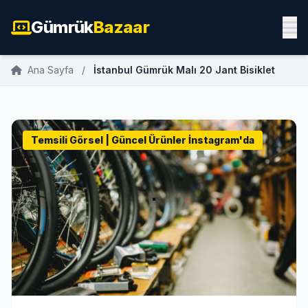
Gümrük
Bazaar
Ana Sayfa
/
İstanbul Gümrük Malı 20 Jant Bisiklet
Temsili Görsel | Güncel Ürünler İnstagram'da