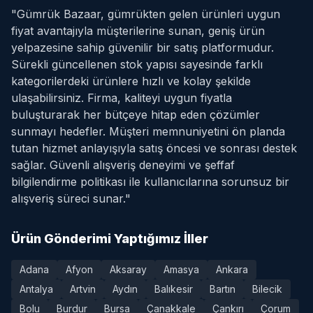
"Gümrük Bazaar, gümrükten gelen ürünleri uygun
fiyat avantajıyla müşterilerine sunan, geniş ürün
yelpazesine sahip güvenilir bir satış platformudur.
Sürekli güncellenen stok yapısı sayesinde farklı
kategorilerdeki ürünlere hızlı ve kolay şekilde
ulaşabilirsiniz. Firma, kaliteyi uygun fiyatla
buluşturarak her bütçeye hitap eden çözümler
sunmayı hedefler. Müşteri memnuniyetini ön planda
tutan hizmet anlayışıyla satış öncesi ve sonrası destek
sağlar. Güvenli alışveriş deneyimi ve şeffaf
bilgilendirme politikası ile kullanıcılarına sorunsuz bir
alışveriş süreci sunar."
Ürün Gönderimi Yaptığımız İller
Adana
Afyon
Aksaray
Amasya
Ankara
Antalya
Artvin
Aydın
Balıkesir
Bartın
Bilecik
Bolu
Burdur
Bursa
Çanakkale
Çankırı
Çorum