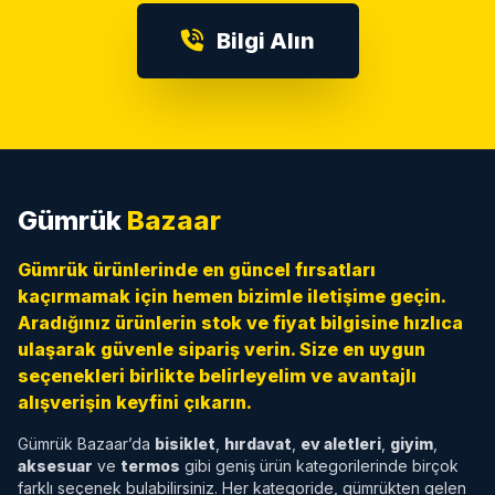
Bilgi Alın
Gümrük
Bazaar
Gümrük ürünlerinde en güncel fırsatları
kaçırmamak için hemen bizimle iletişime geçin.
Aradığınız ürünlerin stok ve fiyat bilgisine hızlıca
ulaşarak güvenle sipariş verin. Size en uygun
seçenekleri birlikte belirleyelim ve avantajlı
alışverişin keyfini çıkarın.
Gümrük Bazaar’da
bisiklet
,
hırdavat
,
ev aletleri
,
giyim
,
aksesuar
ve
termos
gibi geniş ürün kategorilerinde birçok
farklı seçenek bulabilirsiniz. Her kategoride, gümrükten gelen