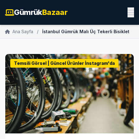
Gümrük
Bazaar
Ana Sayfa
/
İstanbul Gümrük Malı Üç Tekerli Bisiklet
Temsili Görsel | Güncel Ürünler İnstagram'da