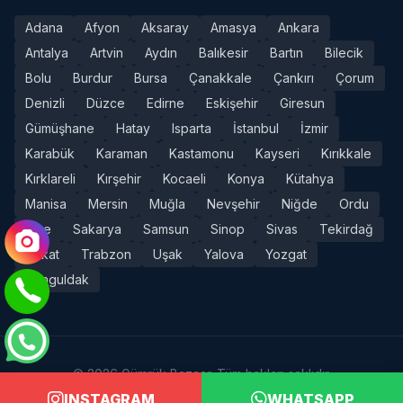
Adana
Afyon
Aksaray
Amasya
Ankara
Antalya
Artvin
Aydın
Balıkesir
Bartın
Bilecik
Bolu
Burdur
Bursa
Çanakkale
Çankırı
Çorum
Denizli
Düzce
Edirne
Eskişehir
Giresun
Gümüşhane
Hatay
Isparta
İstanbul
İzmir
Karabük
Karaman
Kastamonu
Kayseri
Kırıkkale
Kırklareli
Kırşehir
Kocaeli
Konya
Kütahya
Manisa
Mersin
Muğla
Nevşehir
Niğde
Ordu
Rize
Sakarya
Samsun
Sinop
Sivas
Tekirdağ
Tokat
Trabzon
Uşak
Yalova
Yozgat
Zonguldak
© 2026 Gümrük Bazaar. Tüm hakları saklıdır.
INSTAGRAM
WHATSAPP