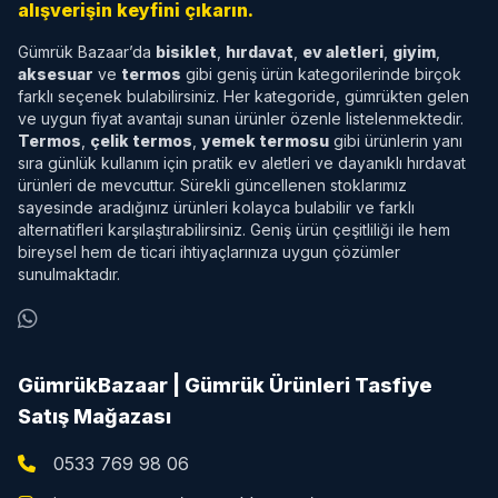
alışverişin keyfini çıkarın.
Gümrük Bazaar’da
bisiklet
,
hırdavat
,
ev aletleri
,
giyim
,
aksesuar
ve
termos
gibi geniş ürün kategorilerinde birçok
farklı seçenek bulabilirsiniz. Her kategoride, gümrükten gelen
ve uygun fiyat avantajı sunan ürünler özenle listelenmektedir.
Termos
,
çelik termos
,
yemek termosu
gibi ürünlerin yanı
sıra günlük kullanım için pratik ev aletleri ve dayanıklı hırdavat
ürünleri de mevcuttur. Sürekli güncellenen stoklarımız
sayesinde aradığınız ürünleri kolayca bulabilir ve farklı
alternatifleri karşılaştırabilirsiniz. Geniş ürün çeşitliliği ile hem
bireysel hem de ticari ihtiyaçlarınıza uygun çözümler
sunulmaktadır.
GümrükBazaar | Gümrük Ürünleri Tasfiye
Satış Mağazası
0533 769 98 06