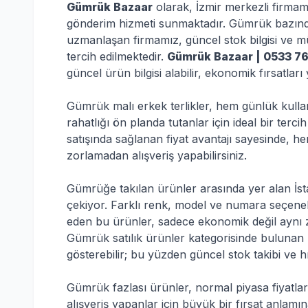
Gümrük Bazaar
olarak, İzmir merkezli firmamı
gönderim hizmeti sunmaktadır. Gümrük bazında
uzmanlaşan firmamız, güncel stok bilgisi ve 
tercih edilmektedir.
Gümrük Bazaar | 0533 7
güncel ürün bilgisi alabilir, ekonomik fırsatları 
Gümrük malı erkek terlikler, hem günlük kulla
rahatlığı ön planda tutanlar için ideal bir terc
satışında sağlanan fiyat avantajı sayesinde, 
zorlamadan alışveriş yapabilirsiniz.
Gümrüğe takılan ürünler arasında yer alan İstanb
çekiyor. Farklı renk, model ve numara seçenekle
eden bu ürünler, sadece ekonomik değil aynı 
Gümrük satılık ürünler kategorisinde bulunan b
gösterebilir; bu yüzden güncel stok takibi ve 
Gümrük fazlası ürünler, normal piyasa fiyatlar
alışveriş yapanlar için büyük bir fırsat anlamın