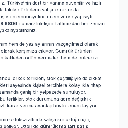
z, Türkiye’nin dört bir yanına güvenilir ve hızlı
 takılan ürünlerin satışı konusunda
müşteri memnuniyetine önem veren yapısıyla
69 9806
numaralı iletişim hattımızdan her zaman
yakalayabilirsiniz.
nım hem de yaz aylarının vazgeçilmezi olarak
ih olarak karşımıza çıkıyor. Gümrük ürünleri
hem kaliteden ödün vermeden hem de bütçenizi
ul erkek terlikleri, stok çeşitliliğiyle de dikkat
ri sayesinde kişisel tercihlere kolaylıkla hitap
zamanda geniş bir yelpazede sunuluyor.
u terlikler, stok durumuna göre değişiklik
hızlı karar verme avantajı büyük önem taşıyor.
ının oldukça altında satışa sunulduğu için,
a geliyor. Özellikle
gümrük malları satış