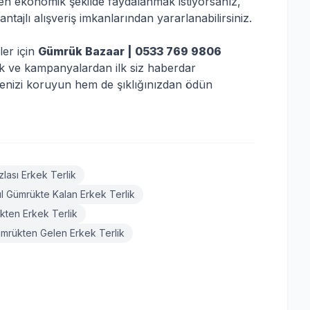
en ekonomik şekilde faydalanmak istiyorsanız,
ajlı alışveriş imkanlarından yararlanabilirsiniz.
ler için
Gümrük Bazaar | 0533 769 9806
tok ve kampanyalardan ilk siz haberdar
tçenizi koruyun hem de şıklığınızdan ödün
lası Erkek Terlik
ul Gümrükte Kalan Erkek Terlik
kten Erkek Terlik
ümrükten Gelen Erkek Terlik