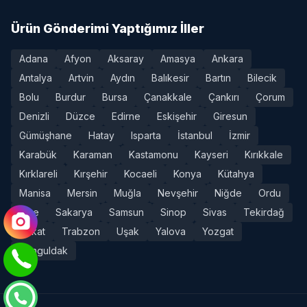
Ürün Gönderimi Yaptığımız İller
Adana
Afyon
Aksaray
Amasya
Ankara
Antalya
Artvin
Aydın
Balıkesir
Bartın
Bilecik
Bolu
Burdur
Bursa
Çanakkale
Çankırı
Çorum
Denizli
Düzce
Edirne
Eskişehir
Giresun
Gümüşhane
Hatay
Isparta
İstanbul
İzmir
Karabük
Karaman
Kastamonu
Kayseri
Kırıkkale
Kırklareli
Kırşehir
Kocaeli
Konya
Kütahya
Manisa
Mersin
Muğla
Nevşehir
Niğde
Ordu
Rize
Sakarya
Samsun
Sinop
Sivas
Tekirdağ
Tokat
Trabzon
Uşak
Yalova
Yozgat
Zonguldak