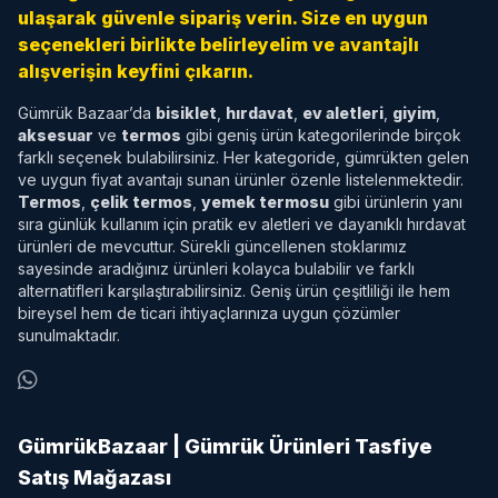
ulaşarak güvenle sipariş verin. Size en uygun
seçenekleri birlikte belirleyelim ve avantajlı
alışverişin keyfini çıkarın.
Gümrük Bazaar’da
bisiklet
,
hırdavat
,
ev aletleri
,
giyim
,
aksesuar
ve
termos
gibi geniş ürün kategorilerinde birçok
farklı seçenek bulabilirsiniz. Her kategoride, gümrükten gelen
ve uygun fiyat avantajı sunan ürünler özenle listelenmektedir.
Termos
,
çelik termos
,
yemek termosu
gibi ürünlerin yanı
sıra günlük kullanım için pratik ev aletleri ve dayanıklı hırdavat
ürünleri de mevcuttur. Sürekli güncellenen stoklarımız
sayesinde aradığınız ürünleri kolayca bulabilir ve farklı
alternatifleri karşılaştırabilirsiniz. Geniş ürün çeşitliliği ile hem
bireysel hem de ticari ihtiyaçlarınıza uygun çözümler
sunulmaktadır.
GümrükBazaar | Gümrük Ürünleri Tasfiye
Satış Mağazası