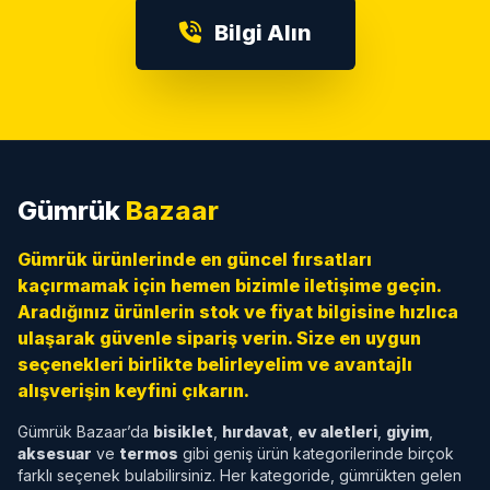
Bilgi Alın
Gümrük
Bazaar
Gümrük ürünlerinde en güncel fırsatları
kaçırmamak için hemen bizimle iletişime geçin.
Aradığınız ürünlerin stok ve fiyat bilgisine hızlıca
ulaşarak güvenle sipariş verin. Size en uygun
seçenekleri birlikte belirleyelim ve avantajlı
alışverişin keyfini çıkarın.
Gümrük Bazaar’da
bisiklet
,
hırdavat
,
ev aletleri
,
giyim
,
aksesuar
ve
termos
gibi geniş ürün kategorilerinde birçok
farklı seçenek bulabilirsiniz. Her kategoride, gümrükten gelen