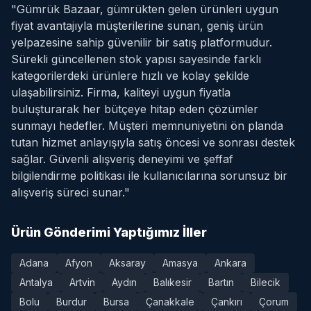
"Gümrük Bazaar, gümrükten gelen ürünleri uygun
fiyat avantajıyla müşterilerine sunan, geniş ürün
yelpazesine sahip güvenilir bir satış platformudur.
Sürekli güncellenen stok yapısı sayesinde farklı
kategorilerdeki ürünlere hızlı ve kolay şekilde
ulaşabilirsiniz. Firma, kaliteyi uygun fiyatla
buluşturarak her bütçeye hitap eden çözümler
sunmayı hedefler. Müşteri memnuniyetini ön planda
tutan hizmet anlayışıyla satış öncesi ve sonrası destek
sağlar. Güvenli alışveriş deneyimi ve şeffaf
bilgilendirme politikası ile kullanıcılarına sorunsuz bir
alışveriş süreci sunar."
Ürün Gönderimi Yaptığımız İller
Adana
Afyon
Aksaray
Amasya
Ankara
Antalya
Artvin
Aydın
Balıkesir
Bartın
Bilecik
Bolu
Burdur
Bursa
Çanakkale
Çankırı
Çorum