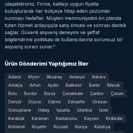
ulaşabilirsiniz. Firma, kaliteyi uygun fiyatla
buluşturarak her bütçeye hitap eden çözümler
sunmayı hedefler. Müşteri memnuniyetini ön planda
tutan hizmet anlayışıyla satış öncesi ve sonrası destek
sağlar. Güvenli alışveriş deneyimi ve şeffaf
bilgilendirme politikası ile kullanıcılarına sorunsuz bir
alışveriş süreci sunar."
Ürün Gönderimi Yaptığımız İller
Adana
Afyon
Aksaray
Amasya
Ankara
Antalya
Artvin
Aydın
Balıkesir
Bartın
Bilecik
Bolu
Burdur
Bursa
Çanakkale
Çankırı
Çorum
Denizli
Düzce
Edirne
Eskişehir
Giresun
Gümüşhane
Hatay
Isparta
İstanbul
İzmir
Karabük
Karaman
Kastamonu
Kayseri
Kırıkkale
Kırklareli
Kırşehir
Kocaeli
Konya
Kütahya