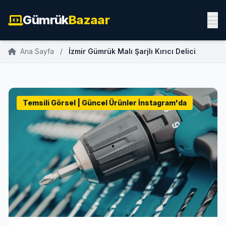
Gümrük
Bazaar
Ana Sayfa
/
İzmir Gümrük Malı Şarjlı Kırıcı Delici
Temsili Görsel | Güncel Ürünler İnstagram'da