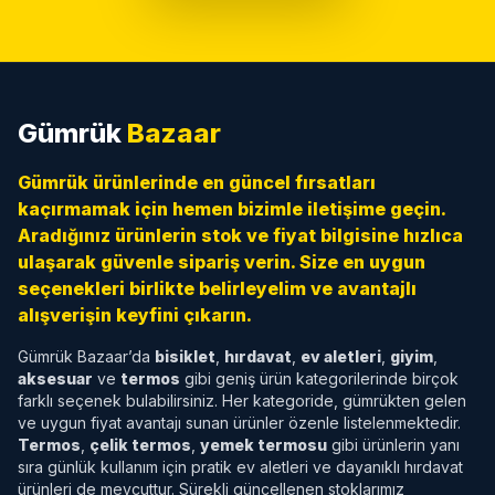
Gümrük
Bazaar
Gümrük ürünlerinde en güncel fırsatları
kaçırmamak için hemen bizimle iletişime geçin.
Aradığınız ürünlerin stok ve fiyat bilgisine hızlıca
ulaşarak güvenle sipariş verin. Size en uygun
seçenekleri birlikte belirleyelim ve avantajlı
alışverişin keyfini çıkarın.
Gümrük Bazaar’da
bisiklet
,
hırdavat
,
ev aletleri
,
giyim
,
aksesuar
ve
termos
gibi geniş ürün kategorilerinde birçok
farklı seçenek bulabilirsiniz. Her kategoride, gümrükten gelen
ve uygun fiyat avantajı sunan ürünler özenle listelenmektedir.
Termos
,
çelik termos
,
yemek termosu
gibi ürünlerin yanı
sıra günlük kullanım için pratik ev aletleri ve dayanıklı hırdavat
ürünleri de mevcuttur. Sürekli güncellenen stoklarımız