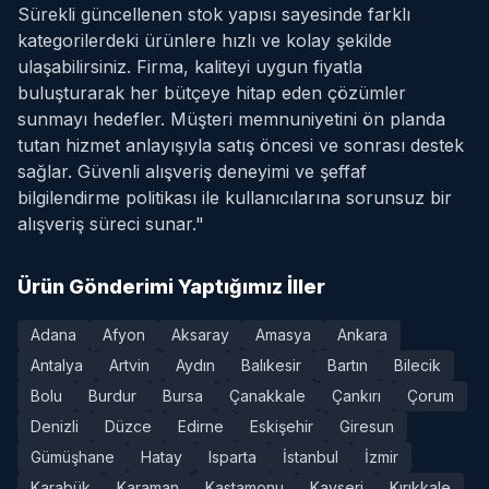
Sürekli güncellenen stok yapısı sayesinde farklı
kategorilerdeki ürünlere hızlı ve kolay şekilde
ulaşabilirsiniz. Firma, kaliteyi uygun fiyatla
buluşturarak her bütçeye hitap eden çözümler
sunmayı hedefler. Müşteri memnuniyetini ön planda
tutan hizmet anlayışıyla satış öncesi ve sonrası destek
sağlar. Güvenli alışveriş deneyimi ve şeffaf
bilgilendirme politikası ile kullanıcılarına sorunsuz bir
alışveriş süreci sunar."
Ürün Gönderimi Yaptığımız İller
Adana
Afyon
Aksaray
Amasya
Ankara
Antalya
Artvin
Aydın
Balıkesir
Bartın
Bilecik
Bolu
Burdur
Bursa
Çanakkale
Çankırı
Çorum
Denizli
Düzce
Edirne
Eskişehir
Giresun
Gümüşhane
Hatay
Isparta
İstanbul
İzmir
Karabük
Karaman
Kastamonu
Kayseri
Kırıkkale