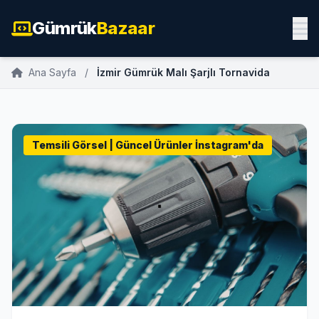
Gümrük
Bazaar
Ana Sayfa
/
İzmir Gümrük Malı Şarjlı Tornavida
Temsili Görsel | Güncel Ürünler İnstagram'da