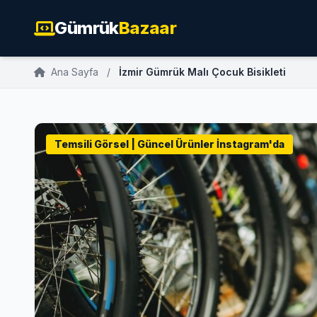
Gümrük
Bazaar
Ana Sayfa
/
İzmir Gümrük Malı Çocuk Bisikleti
Temsili Görsel | Güncel Ürünler İnstagram'da