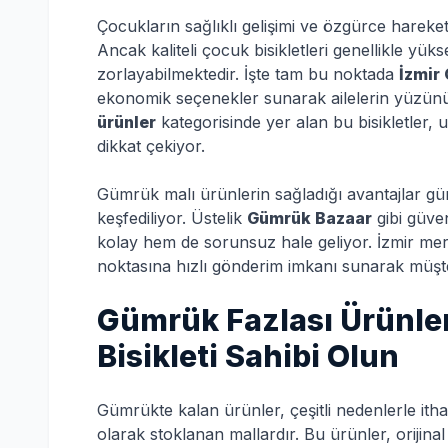
Çocukların sağlıklı gelişimi ve özgürce hareket 
Ancak kaliteli çocuk bisikletleri genellikle yükse
zorlayabilmektedir. İşte tam bu noktada
İzmir
ekonomik seçenekler sunarak ailelerin yüzünü
ürünler
kategorisinde yer alan bu bisikletler, uy
dikkat çekiyor.
Gümrük malı ürünlerin sağladığı avantajlar gü
keşfediliyor. Üstelik
Gümrük Bazaar
gibi güven
kolay hem de sorunsuz hale geliyor. İzmir merk
noktasına hızlı gönderim imkanı sunarak müşter
Gümrük Fazlası Ürünler
Bisikleti Sahibi Olun
Gümrükte kalan ürünler, çeşitli nedenlerle ith
olarak stoklanan mallardır. Bu ürünler, orijina