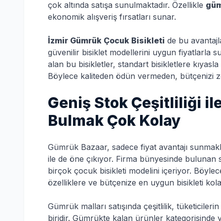
çok altında satışa sunulmaktadır. Özellikle
güm
ekonomik alışveriş fırsatları sunar.
İzmir Gümrük Çocuk Bisikleti
de bu avantajl
güvenilir bisiklet modellerini uygun fiyatlarl
alan bu bisikletler, standart bisikletlere kıyasla
Böylece kaliteden ödün vermeden, bütçenizi zo
Geniş Stok Çeşitliliği il
Bulmak Çok Kolay
Gümrük Bazaar, sadece fiyat avantajı sunmakla
ile de öne çıkıyor. Firma bünyesinde bulunan s
birçok çocuk bisikleti modelini içeriyor. Böyle
özelliklere ve bütçenize en uygun bisikleti kola
Gümrük malları satışında çeşitlilik, tüketiciler
biridir. Gümrükte kalan ürünler kategorisinde ye