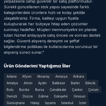
yelpazesine sahip güvenilir bir satış platformudur.
Sürekli güncellenen stok yapısı sayesinde farklı
kategorilerdeki ürünlere hızlı ve kolay şekilde
ulaşabilirsiniz. Firma, kaliteyi uygun fiyatla
buluşturarak her bütçeye hitap eden çözümler
sunmayı hedefler. Müşteri memnuniyetini ön planda
tutan hizmet anlayışıyla satış öncesi ve sonrası destek
sağlar. Güvenli alışveriş deneyimi ve şeffaf
bilgilendirme politikası ile kullanıcılarına sorunsuz bir
alışveriş süreci sunar."
Ürün Gönderimi Yaptığımız İller
Adana
Afyon
Aksaray
Amasya
Ankara
Antalya
Artvin
Aydın
Balıkesir
Bartın
Bilecik
Bolu
Burdur
Bursa
Çanakkale
Çankırı
Çorum
Denizli
Düzce
Edirne
Eskişehir
Giresun
Gümüşhane
Hatay
Isparta
İstanbul
İzmir