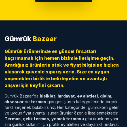
Gümrük
Bazaar
Gümrük ürünlerinde en güncel fırsatları
kaçırmamak için hemen bizimle iletişime geçin.
Aradığınız ürünlerin stok ve fiyat bilgisine hızlıca
ulaşarak güvenle sipariş verin. Size en uygun
seçenekleri birlikte belirleyelim ve avantajlı
alışverişin keyfini çıkarın.
Gümrük Bazaar’da
bisiklet
,
hırdavat
,
ev aletleri
,
giyim
,
aksesuar
ve
termos
gibi geniş ürün kategorilerinde birçok
farklı seçenek bulabilirsiniz. Her kategoride, gümrükten gelen
ve uygun fiyat avantajı sunan ürünler özenle listelenmektedir.
Termos
,
çelik termos
,
yemek termosu
gibi ürünlerin yanı
sıra günlük kullanım için pratik ev aletleri ve dayanıklı hırdavat