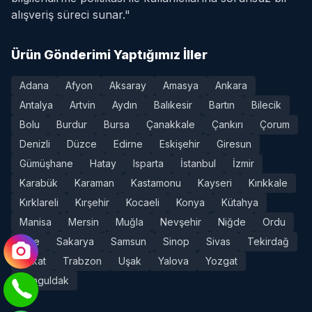
alışveriş süreci sunar."
Ürün Gönderimi Yaptığımız İller
Adana
Afyon
Aksaray
Amasya
Ankara
Antalya
Artvin
Aydın
Balıkesir
Bartın
Bilecik
Bolu
Burdur
Bursa
Çanakkale
Çankırı
Çorum
Denizli
Düzce
Edirne
Eskişehir
Giresun
Gümüşhane
Hatay
Isparta
İstanbul
İzmir
Karabük
Karaman
Kastamonu
Kayseri
Kırıkkale
Kırklareli
Kırşehir
Kocaeli
Konya
Kütahya
Manisa
Mersin
Muğla
Nevşehir
Niğde
Ordu
Rize
Sakarya
Samsun
Sinop
Sivas
Tekirdağ
Tokat
Trabzon
Uşak
Yalova
Yozgat
Zonguldak