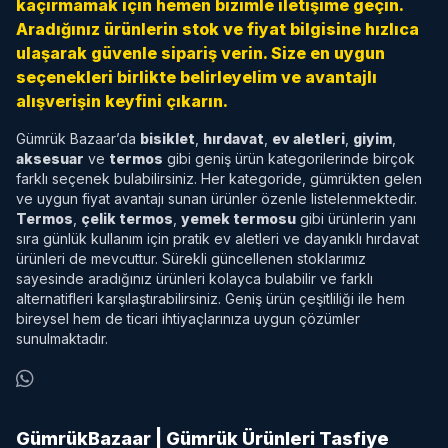
kaçırmamak için hemen bizimle iletişime geçin.
Aradığınız ürünlerin stok ve fiyat bilgisine hızlıca
ulaşarak güvenle sipariş verin. Size en uygun
seçenekleri birlikte belirleyelim ve avantajlı
alışverişin keyfini çıkarın.
Gümrük Bazaar’da
bisiklet
,
hırdavat
,
ev aletleri
,
giyim
,
aksesuar
ve
termos
gibi geniş ürün kategorilerinde birçok
farklı seçenek bulabilirsiniz. Her kategoride, gümrükten gelen
ve uygun fiyat avantajı sunan ürünler özenle listelenmektedir.
Termos
,
çelik termos
,
yemek termosu
gibi ürünlerin yanı
sıra günlük kullanım için pratik ev aletleri ve dayanıklı hırdavat
ürünleri de mevcuttur. Sürekli güncellenen stoklarımız
sayesinde aradığınız ürünleri kolayca bulabilir ve farklı
alternatifleri karşılaştırabilirsiniz. Geniş ürün çeşitliliği ile hem
bireysel hem de ticari ihtiyaçlarınıza uygun çözümler
sunulmaktadır.
GümrükBazaar | Gümrük Ürünleri Tasfiye