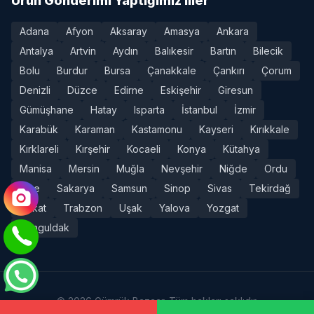
Ürün Gönderimi Yaptığımız İller
Adana
Afyon
Aksaray
Amasya
Ankara
Antalya
Artvin
Aydın
Balıkesir
Bartın
Bilecik
Bolu
Burdur
Bursa
Çanakkale
Çankırı
Çorum
Denizli
Düzce
Edirne
Eskişehir
Giresun
Gümüşhane
Hatay
Isparta
İstanbul
İzmir
Karabük
Karaman
Kastamonu
Kayseri
Kırıkkale
Kırklareli
Kırşehir
Kocaeli
Konya
Kütahya
Manisa
Mersin
Muğla
Nevşehir
Niğde
Ordu
Rize
Sakarya
Samsun
Sinop
Sivas
Tekirdağ
Tokat
Trabzon
Uşak
Yalova
Yozgat
Zonguldak
© 2026 Gümrük Bazaar. Tüm hakları saklıdır.