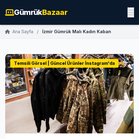
Gümrük
Bazaar
Ana Sayfa
/
İzmir Gümrük Malı Kadın Kaban
Temsili Görsel | Güncel Ürünler İnstagram'da