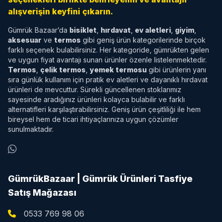
alışverişin keyfini çıkarın.
Gümrük Bazaar’da
bisiklet
,
hırdavat
,
ev aletleri
,
giyim
,
aksesuar
ve
termos
gibi geniş ürün kategorilerinde birçok
farklı seçenek bulabilirsiniz. Her kategoride, gümrükten gelen
ve uygun fiyat avantajı sunan ürünler özenle listelenmektedir.
Termos
,
çelik termos
,
yemek termosu
gibi ürünlerin yanı
sıra günlük kullanım için pratik ev aletleri ve dayanıklı hırdavat
ürünleri de mevcuttur. Sürekli güncellenen stoklarımız
sayesinde aradığınız ürünleri kolayca bulabilir ve farklı
alternatifleri karşılaştırabilirsiniz. Geniş ürün çeşitliliği ile hem
bireysel hem de ticari ihtiyaçlarınıza uygun çözümler
sunulmaktadır.
GümrükBazaar | Gümrük Ürünleri Tasfiye
Satış Mağazası
0533 769 98 06