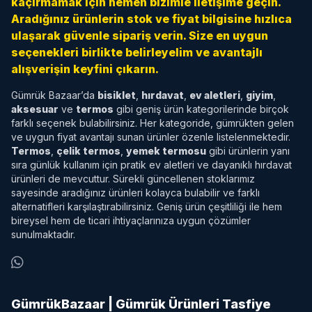
kaçırmamak için hemen bizimle iletişime geçin.
Aradığınız ürünlerin stok ve fiyat bilgisine hızlıca
ulaşarak güvenle sipariş verin. Size en uygun
seçenekleri birlikte belirleyelim ve avantajlı
alışverişin keyfini çıkarın.
Gümrük Bazaar’da
bisiklet
,
hırdavat
,
ev aletleri
,
giyim
,
aksesuar
ve
termos
gibi geniş ürün kategorilerinde birçok
farklı seçenek bulabilirsiniz. Her kategoride, gümrükten gelen
ve uygun fiyat avantajı sunan ürünler özenle listelenmektedir.
Termos
,
çelik termos
,
yemek termosu
gibi ürünlerin yanı
sıra günlük kullanım için pratik ev aletleri ve dayanıklı hırdavat
ürünleri de mevcuttur. Sürekli güncellenen stoklarımız
sayesinde aradığınız ürünleri kolayca bulabilir ve farklı
alternatifleri karşılaştırabilirsiniz. Geniş ürün çeşitliliği ile hem
bireysel hem de ticari ihtiyaçlarınıza uygun çözümler
sunulmaktadır.
GümrükBazaar | Gümrük Ürünleri Tasfiye