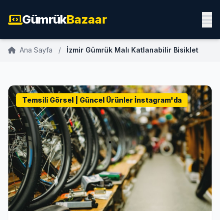
Gümrük
Bazaar
Ana Sayfa
/
İzmir Gümrük Malı Katlanabilir Bisiklet
Temsili Görsel | Güncel Ürünler İnstagram'da