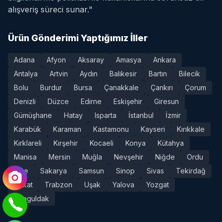
alışveriş süreci sunar."
Ürün Gönderimi Yaptığımız İller
Adana
Afyon
Aksaray
Amasya
Ankara
Antalya
Artvin
Aydın
Balıkesir
Bartın
Bilecik
Bolu
Burdur
Bursa
Çanakkale
Çankırı
Çorum
Denizli
Düzce
Edirne
Eskişehir
Giresun
Gümüşhane
Hatay
Isparta
İstanbul
İzmir
Karabük
Karaman
Kastamonu
Kayseri
Kırıkkale
Kırklareli
Kırşehir
Kocaeli
Konya
Kütahya
Manisa
Mersin
Muğla
Nevşehir
Niğde
Ordu
Rize
Sakarya
Samsun
Sinop
Sivas
Tekirdağ
Tokat
Trabzon
Uşak
Yalova
Yozgat
Zonguldak