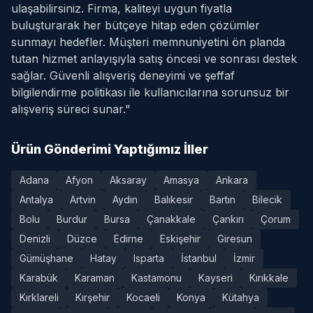
ulaşabilirsiniz. Firma, kaliteyi uygun fiyatla
buluşturarak her bütçeye hitap eden çözümler
sunmayı hedefler. Müşteri memnuniyetini ön planda
tutan hizmet anlayışıyla satış öncesi ve sonrası destek
sağlar. Güvenli alışveriş deneyimi ve şeffaf
bilgilendirme politikası ile kullanıcılarına sorunsuz bir
alışveriş süreci sunar."
Ürün Gönderimi Yaptığımız İller
Adana
Afyon
Aksaray
Amasya
Ankara
Antalya
Artvin
Aydın
Balıkesir
Bartın
Bilecik
Bolu
Burdur
Bursa
Çanakkale
Çankırı
Çorum
Denizli
Düzce
Edirne
Eskişehir
Giresun
Gümüşhane
Hatay
Isparta
İstanbul
İzmir
Karabük
Karaman
Kastamonu
Kayseri
Kırıkkale
Kırklareli
Kırşehir
Kocaeli
Konya
Kütahya