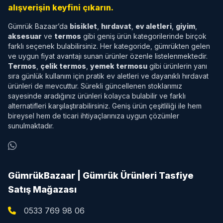
alışverişin keyfini çıkarın.
Gümrük Bazaar’da
bisiklet
,
hırdavat
,
ev aletleri
,
giyim
,
aksesuar
ve
termos
gibi geniş ürün kategorilerinde birçok
farklı seçenek bulabilirsiniz. Her kategoride, gümrükten gelen
ve uygun fiyat avantajı sunan ürünler özenle listelenmektedir.
Termos
,
çelik termos
,
yemek termosu
gibi ürünlerin yanı
sıra günlük kullanım için pratik ev aletleri ve dayanıklı hırdavat
ürünleri de mevcuttur. Sürekli güncellenen stoklarımız
sayesinde aradığınız ürünleri kolayca bulabilir ve farklı
alternatifleri karşılaştırabilirsiniz. Geniş ürün çeşitliliği ile hem
bireysel hem de ticari ihtiyaçlarınıza uygun çözümler
sunulmaktadır.
GümrükBazaar | Gümrük Ürünleri Tasfiye
Satış Mağazası
0533 769 98 06