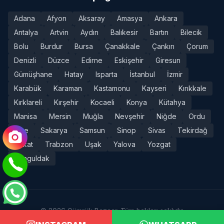
Adana
Afyon
Aksaray
Amasya
Ankara
Antalya
Artvin
Aydın
Balıkesir
Bartın
Bilecik
Bolu
Burdur
Bursa
Çanakkale
Çankırı
Çorum
Denizli
Düzce
Edirne
Eskişehir
Giresun
Gümüşhane
Hatay
Isparta
İstanbul
İzmir
Karabük
Karaman
Kastamonu
Kayseri
Kırıkkale
Kırklareli
Kırşehir
Kocaeli
Konya
Kütahya
Manisa
Mersin
Muğla
Nevşehir
Niğde
Ordu
Rize
Sakarya
Samsun
Sinop
Sivas
Tekirdağ
Tokat
Trabzon
Uşak
Yalova
Yozgat
Zonguldak
© 2026 Gümrük Bazaar. Tüm hakları saklıdır.