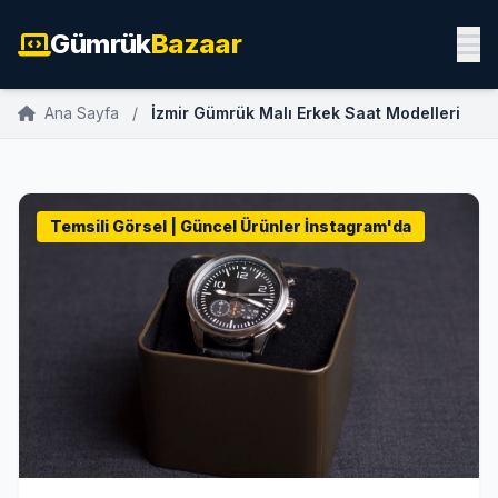
Gümrük
Bazaar
Ana Sayfa
/
İzmir Gümrük Malı Erkek Saat Modelleri
Temsili Görsel | Güncel Ürünler İnstagram'da