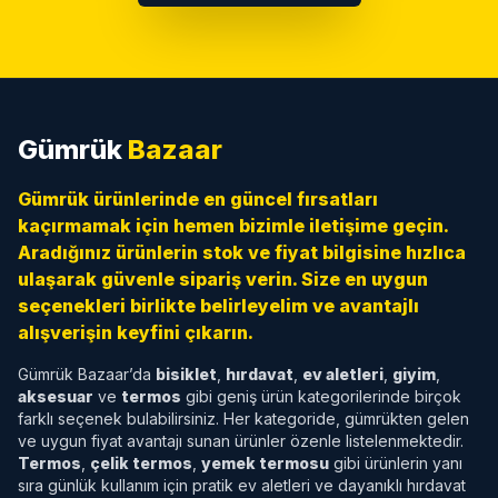
Gümrük
Bazaar
Gümrük ürünlerinde en güncel fırsatları
kaçırmamak için hemen bizimle iletişime geçin.
Aradığınız ürünlerin stok ve fiyat bilgisine hızlıca
ulaşarak güvenle sipariş verin. Size en uygun
seçenekleri birlikte belirleyelim ve avantajlı
alışverişin keyfini çıkarın.
Gümrük Bazaar’da
bisiklet
,
hırdavat
,
ev aletleri
,
giyim
,
aksesuar
ve
termos
gibi geniş ürün kategorilerinde birçok
farklı seçenek bulabilirsiniz. Her kategoride, gümrükten gelen
ve uygun fiyat avantajı sunan ürünler özenle listelenmektedir.
Termos
,
çelik termos
,
yemek termosu
gibi ürünlerin yanı
sıra günlük kullanım için pratik ev aletleri ve dayanıklı hırdavat