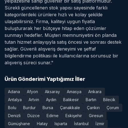
yelpazesine sahip güvenilir bir satış platformudur.
Sürekli güncellenen stok yapısı sayesinde farklı
kategorilerdeki ürünlere hızlı ve kolay şekilde
ulaşabilirsiniz. Firma, kaliteyi uygun fiyatla
buluşturarak her bütçeye hitap eden çözümler
sunmayı hedefler. Müşteri memnuniyetini ön planda
tutan hizmet anlayışıyla satış öncesi ve sonrası destek
sağlar. Güvenli alışveriş deneyimi ve şeffaf
bilgilendirme politikası ile kullanıcılarına sorunsuz bir
alışveriş süreci sunar."
Ürün Gönderimi Yaptığımız İller
Adana
Afyon
Aksaray
Amasya
Ankara
Antalya
Artvin
Aydın
Balıkesir
Bartın
Bilecik
Bolu
Burdur
Bursa
Çanakkale
Çankırı
Çorum
Denizli
Düzce
Edirne
Eskişehir
Giresun
Gümüşhane
Hatay
Isparta
İstanbul
İzmir