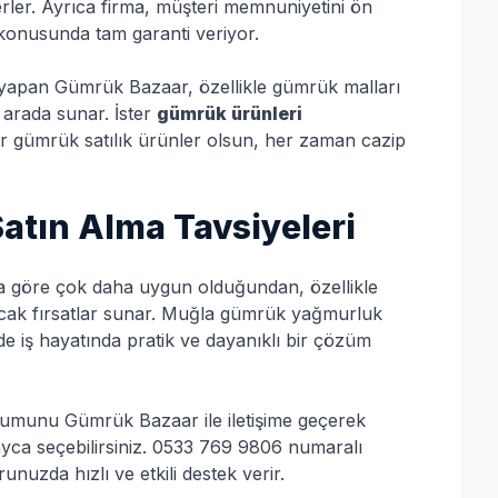
lerler. Ayrıca firma, müşteri memnuniyetini ön
si konusunda tam garanti veriyor.
 yapan Gümrük Bazaar, özellikle gümrük malları
ir arada sunar. İster
gümrük ürünleri
er gümrük satılık ürünler olsun, her zaman cazip
atın Alma Tavsiyeleri
na göre çok daha uygun olduğundan, özellikle
yacak fırsatlar sunar. Muğla gümrük yağmurluk
 iş hayatında pratik ve dayanıklı bir çözüm
rumunu Gümrük Bazaar ile iletişime geçerek
layca seçebilirsiniz. 0533 769 9806 numaralı
unuzda hızlı ve etkili destek verir.