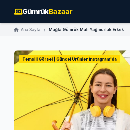
Gümrük
Bazaar
Ana Sayfa
/
Muğla Gümrük Malı Yağmurluk Erkek
Temsili Görsel | Güncel Ürünler İnstagram'da