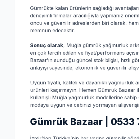
Gümrükte kalan ürünlerin sağladığı avantajları 
deneyimli firmalar aracılığıyla yapmanız öne
öncü ve güvenilir adreslerden biri olarak, hem 
memnun edecektir.
Sonuç olarak
, Muğla gümrük yağmurluk erke
en çok tercih edilen ve fiyat/performans açısı
Bazaar’ın sunduğu güncel stok bilgisi, hızlı 
anlayışı sayesinde, ekonomik ve güvenilir alış
Uygun fiyatlı, kaliteli ve dayanıklı yağmurluk 
ürünleri kaçırmayın. Hemen Gümrük Bazaar ile
kullanışlı Muğla yağmurluk modellerine sahip
modaya uygun ve cebinizi yormayan alışverişin 
Gümrük Bazaar | 0533 
İzmir’den Türkiye’nin her yerine güvenilir gön