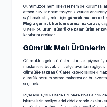
Günümüzde hem bireysel hem de kurumsal alıcıla
etmek büyük önem taşıyor. Özellikle endüstriye
sağlamak isteyenler için
gümrük malları satı
Muğla gümrük hortum sarma makarası
, da
Üstelik bu ürün,
gümrükte kalan ürünler
kate
kapılarını aralıyor.
Gümrük Malı Ürünlerin 
Gümrükten gelen ürünler, standart piyasa fiyat
müşterilere büyük bir bütçe avantajı sağlıyor. 
gümrüğe takılan ürünler
kategorisindeki mal
gümrük hortum sarma makarası da bu avantajla
seçenek.
Piyasada aynı kalitede ürünlere kıyasla çok d
işletmelerin maliyetlerini ciddi oranda azaltırke
çözümler yaratıyor. Ayrıca stok çeşitliliği saye