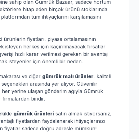
sine sahip olan Gümrük Bazaar, sadece hortum
 sektörlere hitap eden birçok ürünü stoklarında
r platformdan tüm ihtiyaçlarını karşılamasını
i ürünlerin fiyatları, piyasa ortalamasının
k isteyen herkes için kaçırılmayacak fırsatlar
şverişi hızlı karar verilmesi gereken bir avantaj
ak isteyenler için önemli bir neden.
makarası ve diğer
gümrük malı ürünler
, kaliteli
 seçenekleri arasında yer alıyor. Güvenilir
’nin her yerine ulaşan gönderim ağıyla Gümrük
firmalardan biridir.
ekilde
gümrük ürünleri
satın almak istiyorsanız,
tajlı fiyatlardan faydalanarak ihtiyaçlarınızı
gun fiyatlar sadece doğru adresle mümkün!