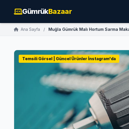
Gümrük
Bazaar
Ana Sayfa
/
Muğla Gümrük Malı Hortum Sarma Maka
Temsili Görsel | Güncel Ürünler İnstagram'da