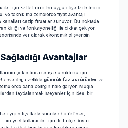
r için kaliteli ürünleri uygun fiyatlarla temin
l ve teknik malzemelerde fiyat avantajı
ş
kanalları cazip fırsatlar sunuyor. Bu noktada
yanıklılığı ve fonksiyonelliği ile dikkat çekiyor.
gorisinde yer alarak ekonomik alışverişin
Sağladığı Avantajlar
larının çok altında satışa sunulduğu için
Bu avantaj, özellikle
gümrük fazlası ürünler
ve
zemelerde daha belirgin hale geliyor. Muğla
rdan faydalanmak isteyenler için ideal bir
aha uygun fiyatlarla sunulan bu ürünler,
n, bireysel kullanıcılar için de bütçe dostu
sinde farklı ihtiyaçlara ve tercihlere uygun