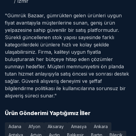
/ İzmir
"Gümrük Bazaar, gümrükten gelen ürünleri uygun
fiyat avantajıyla müşterilerine sunan, geniş ürün
yelpazesine sahip güvenilir bir satış platformudur.
Sürekli güncellenen stok yapısı sayesinde farklı
kategorilerdeki ürünlere hızlı ve kolay şekilde
ulaşabilirsiniz. Firma, kaliteyi uygun fiyatla
buluşturarak her bütçeye hitap eden çözümler
sunmayı hedefler. Müşteri memnuniyetini ön planda
tutan hizmet anlayışıyla satış öncesi ve sonrası destek
sağlar. Güvenli alışveriş deneyimi ve şeffaf
bilgilendirme politikası ile kullanıcılarına sorunsuz bir
alışveriş süreci sunar."
Ürün Gönderimi Yaptığımız İller
Adana
Afyon
Aksaray
Amasya
Ankara
Antalya
Artvin
Aydın
Balıkesir
Bartın
Bilecik