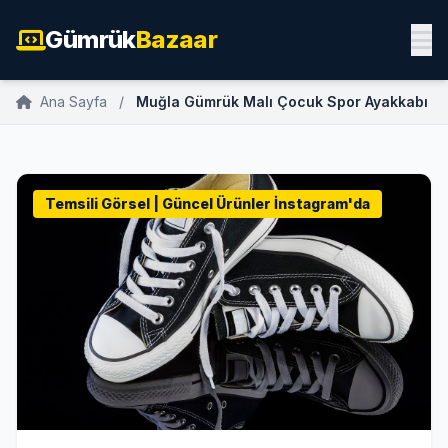
Gümrük
Bazaar
Ana Sayfa
/
Muğla Gümrük Malı Çocuk Spor Ayakkabı
Temsili Görsel | Güncel Ürünler İnstagram'da