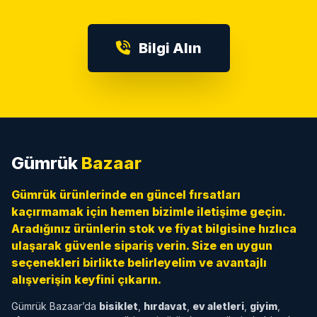
Bilgi Alın
Gümrük
Bazaar
Gümrük ürünlerinde en güncel fırsatları
kaçırmamak için hemen bizimle iletişime geçin.
Aradığınız ürünlerin stok ve fiyat bilgisine hızlıca
ulaşarak güvenle sipariş verin. Size en uygun
seçenekleri birlikte belirleyelim ve avantajlı
alışverişin keyfini çıkarın.
Gümrük Bazaar’da
bisiklet
,
hırdavat
,
ev aletleri
,
giyim
,