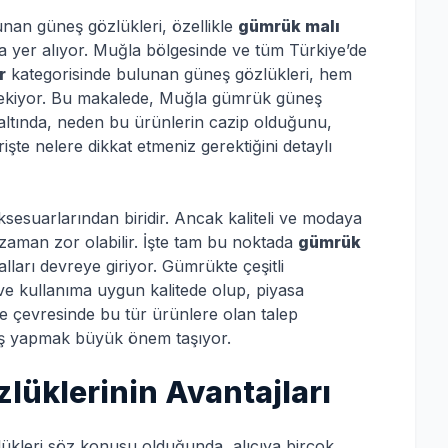
unan güneş gözlükleri, özellikle
gümrük malı
a yer alıyor. Muğla bölgesinde ve tüm Türkiye’de
r
kategorisinde bulunan güneş gözlükleri, hem
 çekiyor. Bu makalede, Muğla gümrük güneş
altında, neden bu ürünlerin cazip olduğunu,
işte nelere dikkat etmeniz gerektiğini detaylı
sesuarlarından biridir. Ancak kaliteli ve modaya
aman zor olabilir. İşte tam bu noktada
gümrük
lları devreye giriyor. Gümrükte çeşitli
 ve kullanıma uygun kalitede olup, piyasa
ve çevresinde bu tür ürünlere olan talep
veriş yapmak büyük önem taşıyor.
üklerinin Avantajları
ükleri söz konusu olduğunda, alıcıya birçok