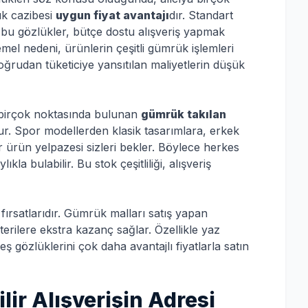
ük cazibesi
uygun fiyat avantajı
dır. Standart
 bu gözlükler, bütçe dostu alışveriş yapmak
temel nedeni, ürünlerin çeşitli gümrük işlemleri
ğrudan tüketiciye yansıtılan maliyetlerin düşük
 birçok noktasında bulunan
gümrük takılan
ur. Spor modellerden klasik tasarımlara, erkek
r ürün yelpazesi sizleri bekler. Böylece herkes
a bulabilir. Bu stok çeşitliliği, alışveriş
 fırsatlarıdır. Gümrük malları satış yapan
erilere ekstra kazanç sağlar. Özellikle yaz
eş gözlüklerini çok daha avantajlı fiyatlarla satın
ir Alışverişin Adresi