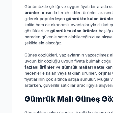
Günümüzde şıklığı ve uygun fiyatı bir arada s
ürünler
arasında tercih edilen ürünler arasınd
giderek popülerleşen
gümrükte kalan ürünle
kalite hem de ekonomik avantajlarıyla dikkat
gözlükleri ve
gümrük takılan ürünler
başlığı 
nereden güvenle satın alabileceğinizi ve alışver
şekilde ele alacağız.
Güneş gözlükleri, yaz aylarının vazgeçilmez ak
uygun bir gözlüğü uygun fiyata bulmak çoğu z
fazlası ürünler
ve
gümrük malları satış
kana
nedenlerle kalan veya takılan ürünler, orijinal
fiyatlarının çok altında satışa sunulur. Muğla 
artarken, güvenilir satıcılar aracılığıyla alış
Gümrük Malı Güneş Gözl
Gümrükten gelen ürünler, özellikle güneş gözl