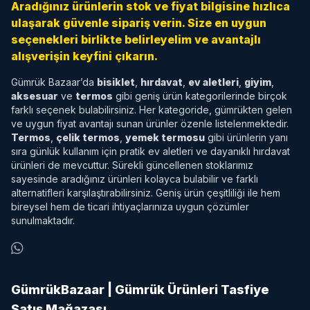
Aradığınız ürünlerin stok ve fiyat bilgisine hızlıca
ulaşarak güvenle sipariş verin. Size en uygun
seçenekleri birlikte belirleyelim ve avantajlı
alışverişin keyfini çıkarın.
Gümrük Bazaar’da
bisiklet
,
hırdavat
,
ev aletleri
,
giyim
,
aksesuar
ve
termos
gibi geniş ürün kategorilerinde birçok
farklı seçenek bulabilirsiniz. Her kategoride, gümrükten gelen
ve uygun fiyat avantajı sunan ürünler özenle listelenmektedir.
Termos
,
çelik termos
,
yemek termosu
gibi ürünlerin yanı
sıra günlük kullanım için pratik ev aletleri ve dayanıklı hırdavat
ürünleri de mevcuttur. Sürekli güncellenen stoklarımız
sayesinde aradığınız ürünleri kolayca bulabilir ve farklı
alternatifleri karşılaştırabilirsiniz. Geniş ürün çeşitliliği ile hem
bireysel hem de ticari ihtiyaçlarınıza uygun çözümler
sunulmaktadır.
GümrükBazaar | Gümrük Ürünleri Tasfiye
Satış Mağazası