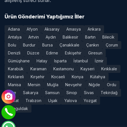
alışveriş süreci sunar."
Ürün Gönderimi Yaptığımız İller
Adana
Afyon
Aksaray
Amasya
Ankara
Antalya
Artvin
Aydın
Balıkesir
Bartın
Bilecik
Bolu
Burdur
Bursa
Çanakkale
Çankırı
Çorum
Denizli
Düzce
Edirne
Eskişehir
Giresun
Gümüşhane
Hatay
Isparta
İstanbul
İzmir
Karabük
Karaman
Kastamonu
Kayseri
Kırıkkale
Kırklareli
Kırşehir
Kocaeli
Konya
Kütahya
Manisa
Mersin
Muğla
Nevşehir
Niğde
Ordu
Rize
Sakarya
Samsun
Sinop
Sivas
Tekirdağ
Tokat
Trabzon
Uşak
Yalova
Yozgat
Zonguldak