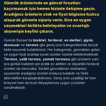
Gümrük ürünlerinde en güncel fırsatları
kaçırmamak için hemen bizimle iletişime geçin.
Aradığınız ürünlerin stok ve fiyat bilgisine hızlıca
ulaşarak güvenle sipariş verin. Size en uygun
seçenekleri birlikte belirleyelim ve avantajlı
alışverişin keyfini çıkarın.
Gümrük Bazaar’da
bisiklet
,
hırdavat
,
ev aletleri
,
giyim
,
aksesuar
ve
termos
gibi geniş ürün kategorilerinde birçok
farklı seçenek bulabilirsiniz. Her kategoride, gümrükten gelen
ve uygun fiyat avantajı sunan ürünler özenle listelenmektedir.
Termos
,
çelik termos
,
yemek termosu
gibi ürünlerin yanı
sıra günlük kullanım için pratik ev aletleri ve dayanıklı hırdavat
ürünleri de mevcuttur. Sürekli güncellenen stoklarımız
sayesinde aradığınız ürünleri kolayca bulabilir ve farklı
alternatifleri karşılaştırabilirsiniz. Geniş ürün çeşitliliği ile hem
bireysel hem de ticari ihtiyaçlarınıza uygun çözümler
sunulmaktadır.