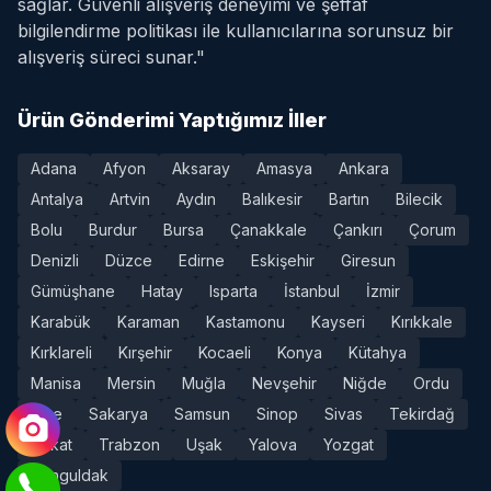
sağlar. Güvenli alışveriş deneyimi ve şeffaf
bilgilendirme politikası ile kullanıcılarına sorunsuz bir
alışveriş süreci sunar."
Ürün Gönderimi Yaptığımız İller
Adana
Afyon
Aksaray
Amasya
Ankara
Antalya
Artvin
Aydın
Balıkesir
Bartın
Bilecik
Bolu
Burdur
Bursa
Çanakkale
Çankırı
Çorum
Denizli
Düzce
Edirne
Eskişehir
Giresun
Gümüşhane
Hatay
Isparta
İstanbul
İzmir
Karabük
Karaman
Kastamonu
Kayseri
Kırıkkale
Kırklareli
Kırşehir
Kocaeli
Konya
Kütahya
Manisa
Mersin
Muğla
Nevşehir
Niğde
Ordu
Rize
Sakarya
Samsun
Sinop
Sivas
Tekirdağ
Tokat
Trabzon
Uşak
Yalova
Yozgat
Zonguldak