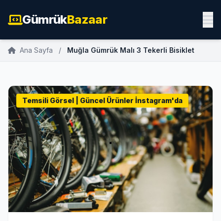
Gümrük
Bazaar
Ana Sayfa
/
Muğla Gümrük Malı 3 Tekerli Bisiklet
Temsili Görsel | Güncel Ürünler İnstagram'da