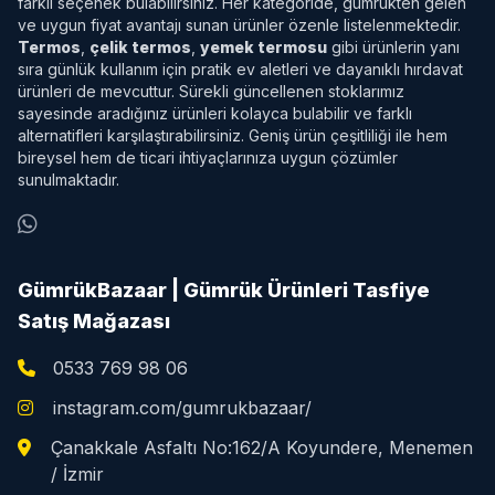
farklı seçenek bulabilirsiniz. Her kategoride, gümrükten gelen
ve uygun fiyat avantajı sunan ürünler özenle listelenmektedir.
Termos
,
çelik termos
,
yemek termosu
gibi ürünlerin yanı
sıra günlük kullanım için pratik ev aletleri ve dayanıklı hırdavat
ürünleri de mevcuttur. Sürekli güncellenen stoklarımız
sayesinde aradığınız ürünleri kolayca bulabilir ve farklı
alternatifleri karşılaştırabilirsiniz. Geniş ürün çeşitliliği ile hem
bireysel hem de ticari ihtiyaçlarınıza uygun çözümler
sunulmaktadır.
GümrükBazaar | Gümrük Ürünleri Tasfiye
Satış Mağazası
0533 769 98 06
instagram.com/gumrukbazaar/
Çanakkale Asfaltı No:162/A Koyundere, Menemen
/ İzmir