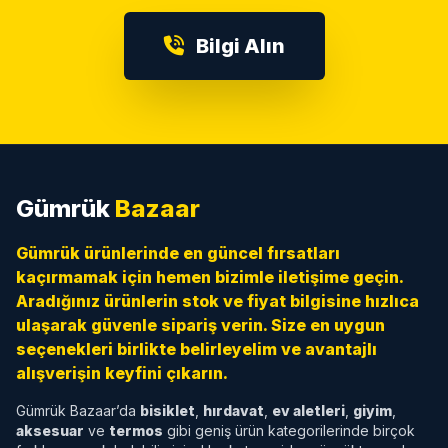
Bilgi Alın
Gümrük
Bazaar
Gümrük ürünlerinde en güncel fırsatları
kaçırmamak için hemen bizimle iletişime geçin.
Aradığınız ürünlerin stok ve fiyat bilgisine hızlıca
ulaşarak güvenle sipariş verin. Size en uygun
seçenekleri birlikte belirleyelim ve avantajlı
alışverişin keyfini çıkarın.
Gümrük Bazaar’da
bisiklet
,
hırdavat
,
ev aletleri
,
giyim
,
aksesuar
ve
termos
gibi geniş ürün kategorilerinde birçok