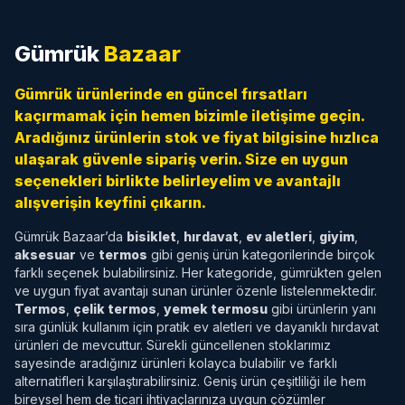
Gümrük
Bazaar
Gümrük ürünlerinde en güncel fırsatları
kaçırmamak için hemen bizimle iletişime geçin.
Aradığınız ürünlerin stok ve fiyat bilgisine hızlıca
ulaşarak güvenle sipariş verin. Size en uygun
seçenekleri birlikte belirleyelim ve avantajlı
alışverişin keyfini çıkarın.
Gümrük Bazaar’da
bisiklet
,
hırdavat
,
ev aletleri
,
giyim
,
aksesuar
ve
termos
gibi geniş ürün kategorilerinde birçok
farklı seçenek bulabilirsiniz. Her kategoride, gümrükten gelen
ve uygun fiyat avantajı sunan ürünler özenle listelenmektedir.
Termos
,
çelik termos
,
yemek termosu
gibi ürünlerin yanı
sıra günlük kullanım için pratik ev aletleri ve dayanıklı hırdavat
ürünleri de mevcuttur. Sürekli güncellenen stoklarımız
sayesinde aradığınız ürünleri kolayca bulabilir ve farklı
alternatifleri karşılaştırabilirsiniz. Geniş ürün çeşitliliği ile hem
bireysel hem de ticari ihtiyaçlarınıza uygun çözümler