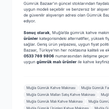
Gümrük Bazaar’ın güncel stoklarından faydal
uygun modeli seçebilir ve benzersiz bir alışv
de güvenilir alışverişin adresi olan Gümrük Ba
ediyor.
Sonuç olarak
, Muğla’da gümrük kahve makinas
ürünler
kategorisindeki alternatifler, yüksek f
sağlar. Geniş ürün yelpazesi, uygun fiyat polit
Bazaar, Türkiye’nin her noktasına kaliteli ve
0533 769 9806
numarasından iletişime geçere
uygun
gümrük malı ürünler
ile kahve keyfinizi
Muğla Gümrük Kahve Makinası
Muğla Gümrük Fa
Muğla Gümrük Malları Satış Kahve Makinası
Muğl
Muğla Gümrük Malı Kahve Makinası
Muğla Gümrü
Muğla Gümrük Ürünleri Kahve Makinası
Muğla Gü