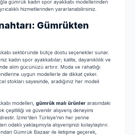
Muğla gümrük kadın spor ayakkabı modellerinden
calıklı hizmetlerinden yararlanabilirsiniz.
Anahtarı: Gümrükten
akkabı sektöründe bütçe dostu seçenekler sunar.
iz kadın spor ayakkabılar; kalite, dayanıklılık ve
sinde alım gücünüzü artırır. Moda ve rahatlığı
endlerine uygun modellerle de dikkat çeker.
cel stokları sayesinde, aradığınız her modeli
kabı modelleri,
gümrük malı ürünler
arasındaki
 çeşitliliği ve güvenilir alışveriş deneyimi
restir. İzmir’den Türkiye’nin her yerine
 odaklı yaklaşımıyla alışverişinizi kolaylaştırır.
ndan Gümrük Bazaar ile iletişime geçerek,