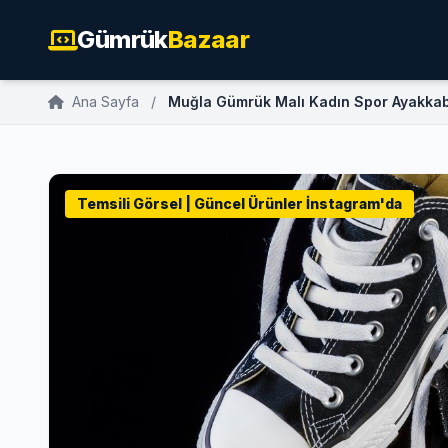
Gümrük
Bazaar
Ana Sayfa
/
Muğla Gümrük Malı Kadın Spor Ayakkab
Temsili Görsel | Güncel Ürünler İnstagram'da