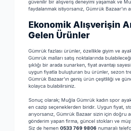
güvenilir bir alışveriş deneyimi yaşamak ve 
faydalanmak istiyorsanız, Gümrük Bazaar’ın ayrı
Ekonomik Alışverişin 
Gelen Ürünler
Gümrük fazlası ürünler, özellikle giyim ve ay
Gümrük malları satış noktalarında bulabileceğin
şıklığı bir arada sunarken, fiyat avantajı saye
uygun fiyatla buluşturan bu ürünler, sezon tr
Gümrük Bazaar’ın geniş ürün çeşitliliği ve gün
kolayca bulabilirsiniz.
Sonuç olarak; Muğla Gümrük kadın spor ayak
en cazip seçeneklerden biridir. Uygun fiyat, stok
arıyorsanız, Gümrük Bazaar sizin için doğru ad
gönderim yapan firma, güncel stokları ve müşteri
Siz de hemen
0533 769 9806
numaralı telefo