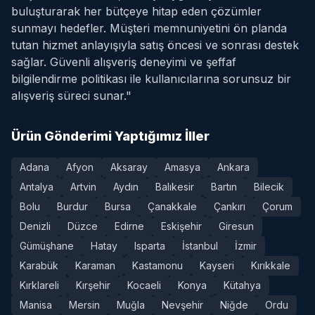
buluşturarak her bütçeye hitap eden çözümler
sunmayı hedefler. Müşteri memnuniyetini ön planda
tutan hizmet anlayışıyla satış öncesi ve sonrası destek
sağlar. Güvenli alışveriş deneyimi ve şeffaf
bilgilendirme politikası ile kullanıcılarına sorunsuz bir
alışveriş süreci sunar."
Ürün Gönderimi Yaptığımız İller
Adana
Afyon
Aksaray
Amasya
Ankara
Antalya
Artvin
Aydın
Balıkesir
Bartın
Bilecik
Bolu
Burdur
Bursa
Çanakkale
Çankırı
Çorum
Denizli
Düzce
Edirne
Eskişehir
Giresun
Gümüşhane
Hatay
Isparta
İstanbul
İzmir
Karabük
Karaman
Kastamonu
Kayseri
Kırıkkale
Kırklareli
Kırşehir
Kocaeli
Konya
Kütahya
Manisa
Mersin
Muğla
Nevşehir
Niğde
Ordu