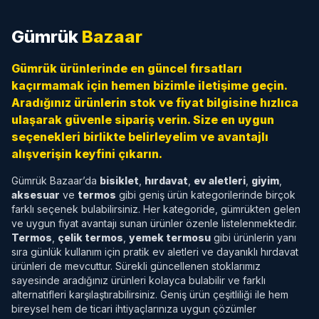
Gümrük
Bazaar
Gümrük ürünlerinde en güncel fırsatları
kaçırmamak için hemen bizimle iletişime geçin.
Aradığınız ürünlerin stok ve fiyat bilgisine hızlıca
ulaşarak güvenle sipariş verin. Size en uygun
seçenekleri birlikte belirleyelim ve avantajlı
alışverişin keyfini çıkarın.
Gümrük Bazaar’da
bisiklet
,
hırdavat
,
ev aletleri
,
giyim
,
aksesuar
ve
termos
gibi geniş ürün kategorilerinde birçok
farklı seçenek bulabilirsiniz. Her kategoride, gümrükten gelen
ve uygun fiyat avantajı sunan ürünler özenle listelenmektedir.
Termos
,
çelik termos
,
yemek termosu
gibi ürünlerin yanı
sıra günlük kullanım için pratik ev aletleri ve dayanıklı hırdavat
ürünleri de mevcuttur. Sürekli güncellenen stoklarımız
sayesinde aradığınız ürünleri kolayca bulabilir ve farklı
alternatifleri karşılaştırabilirsiniz. Geniş ürün çeşitliliği ile hem
bireysel hem de ticari ihtiyaçlarınıza uygun çözümler