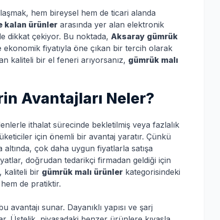
ulaşmak, hem bireysel hem de ticari alanda
 kalan ürünler
arasında yer alan elektronik
le dikkat çekiyor. Bu noktada,
Aksaray gümrük
 ekonomik fiyatıyla öne çıkan bir tercih olarak
 kaliteli bir el feneri arıyorsanız,
gümrük malı
in Avantajları Neler?
nlerle ithalat sürecinde bekletilmiş veya fazlalık
keticiler için önemli bir avantaj yaratır. Çünkü
a altında, çok daha uygun fiyatlarla satışa
yatlar, doğrudan tedarikçi firmadan geldiği için
kaliteli bir
gümrük malı ürünler
kategorisindeki
hem de pratiktir.
u avantajı sunar. Dayanıklı yapısı ve şarj
lar. Üstelik, piyasadaki benzer ürünlere kıyasla