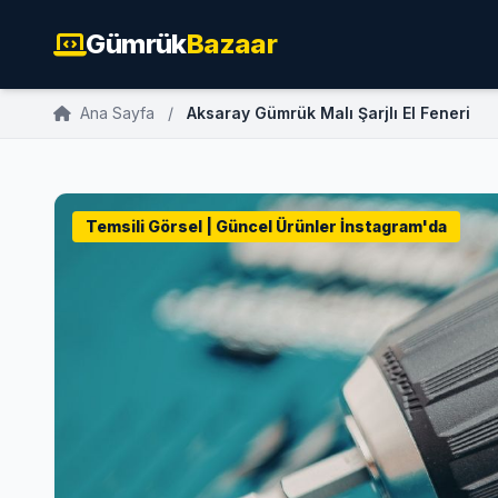
Gümrük
Bazaar
Ana Sayfa
/
Aksaray Gümrük Malı Şarjlı El Feneri
Temsili Görsel | Güncel Ürünler İnstagram'da