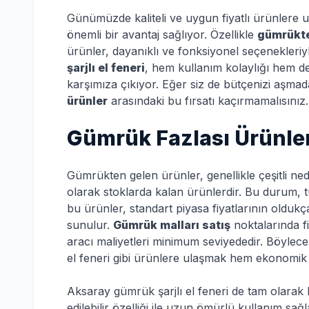
Günümüzde kaliteli ve uygun fiyatlı ürünlere 
önemli bir avantaj sağlıyor. Özellikle
gümrükte
ürünler, dayanıklı ve fonksiyonel seçenekleriy
şarjlı el feneri
, hem kullanım kolaylığı hem de
karşımıza çıkıyor. Eğer siz de bütçenizi aşmadan
ürünler
arasındaki bu fırsatı kaçırmamalısınız.
Gümrük Fazlası Ürünler
Gümrükten gelen ürünler, genellikle çeşitli nede
olarak stoklarda kalan ürünlerdir. Bu durum, tü
bu ürünler, standart piyasa fiyatlarının oldukç
sunulur.
Gümrük malları satış
noktalarında fi
aracı maliyetleri minimum seviyededir. Böylece, 
el feneri gibi ürünlere ulaşmak hem ekonomik 
Aksaray gümrük şarjlı el feneri de tam olarak b
edilebilir özelliği ile uzun ömürlü kullanım sağ