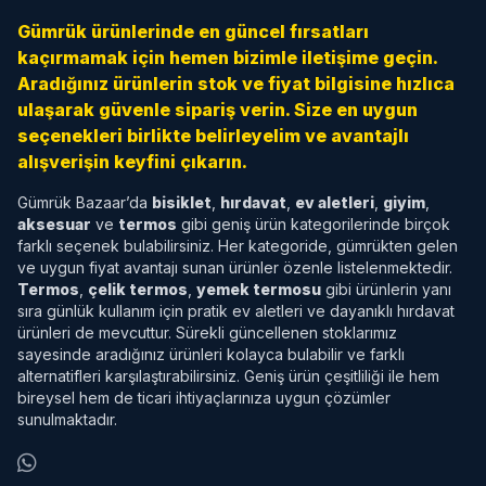
Gümrük ürünlerinde en güncel fırsatları
kaçırmamak için hemen bizimle iletişime geçin.
Aradığınız ürünlerin stok ve fiyat bilgisine hızlıca
ulaşarak güvenle sipariş verin. Size en uygun
seçenekleri birlikte belirleyelim ve avantajlı
alışverişin keyfini çıkarın.
Gümrük Bazaar’da
bisiklet
,
hırdavat
,
ev aletleri
,
giyim
,
aksesuar
ve
termos
gibi geniş ürün kategorilerinde birçok
farklı seçenek bulabilirsiniz. Her kategoride, gümrükten gelen
ve uygun fiyat avantajı sunan ürünler özenle listelenmektedir.
Termos
,
çelik termos
,
yemek termosu
gibi ürünlerin yanı
sıra günlük kullanım için pratik ev aletleri ve dayanıklı hırdavat
ürünleri de mevcuttur. Sürekli güncellenen stoklarımız
sayesinde aradığınız ürünleri kolayca bulabilir ve farklı
alternatifleri karşılaştırabilirsiniz. Geniş ürün çeşitliliği ile hem
bireysel hem de ticari ihtiyaçlarınıza uygun çözümler
sunulmaktadır.