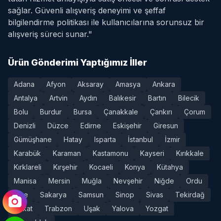
sağlar. Güvenli alışveriş deneyimi ve şeffaf
bilgilendirme politikası ile kullanıcılarına sorunsuz bir
alışveriş süreci sunar."
Ürün Gönderimi Yaptığımız İller
Adana
Afyon
Aksaray
Amasya
Ankara
Antalya
Artvin
Aydın
Balıkesir
Bartın
Bilecik
Bolu
Burdur
Bursa
Çanakkale
Çankırı
Çorum
Denizli
Düzce
Edirne
Eskişehir
Giresun
Gümüşhane
Hatay
Isparta
İstanbul
İzmir
Karabük
Karaman
Kastamonu
Kayseri
Kırıkkale
Kırklareli
Kırşehir
Kocaeli
Konya
Kütahya
Manisa
Mersin
Muğla
Nevşehir
Niğde
Ordu
Rize
Sakarya
Samsun
Sinop
Sivas
Tekirdağ
Tokat
Trabzon
Uşak
Yalova
Yozgat