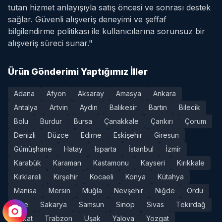
tutan hizmet anlayışıyla satış öncesi ve sonrası destek
sağlar. Güvenli alışveriş deneyimi ve şeffaf
bilgilendirme politikası ile kullanıcılarına sorunsuz bir
alışveriş süreci sunar."
Ürün Gönderimi Yaptığımız İller
Adana
Afyon
Aksaray
Amasya
Ankara
Antalya
Artvin
Aydın
Balıkesir
Bartın
Bilecik
Bolu
Burdur
Bursa
Çanakkale
Çankırı
Çorum
Denizli
Düzce
Edirne
Eskişehir
Giresun
Gümüşhane
Hatay
Isparta
İstanbul
İzmir
Karabük
Karaman
Kastamonu
Kayseri
Kırıkkale
Kırklareli
Kırşehir
Kocaeli
Konya
Kütahya
Manisa
Mersin
Muğla
Nevşehir
Niğde
Ordu
Rize
Sakarya
Samsun
Sinop
Sivas
Tekirdağ
Tokat
Trabzon
Uşak
Yalova
Yozgat