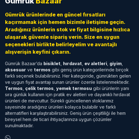
Gümrük
Bazaar
Gümrük ürünlerinde en güncel fırsatları
kaçırmamak için hemen bizimle iletişime geçin.
Aradığınız ürünlerin stok ve fiyat bilgisine hızlıca
ulaşarak güvenle sipariş verin. Size en uygun
seçenekleri birlikte belirleyelim ve avantajlı
alışverişin keyfini çıkarın.
Gümrük Bazaar’da
bisiklet
,
hırdavat
,
ev aletleri
,
giyim
,
aksesuar
ve
termos
gibi geniş ürün kategorilerinde birçok
farklı seçenek bulabilirsiniz. Her kategoride, gümrükten gelen
ve uygun fiyat avantajı sunan ürünler özenle listelenmektedir.
Termos
,
çelik termos
,
yemek termosu
gibi ürünlerin yanı
sıra günlük kullanım için pratik ev aletleri ve dayanıklı hırdavat
ürünleri de mevcuttur. Sürekli güncellenen stoklarımız
sayesinde aradığınız ürünleri kolayca bulabilir ve farklı
alternatifleri karşılaştırabilirsiniz. Geniş ürün çeşitliliği ile hem
bireysel hem de ticari ihtiyaçlarınıza uygun çözümler
sunulmaktadır.