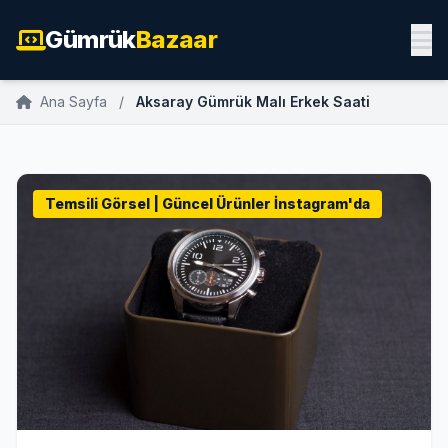
Gümrük
Bazaar
Ana Sayfa
/
Aksaray Gümrük Malı Erkek Saati
Temsili Görsel | Güncel Ürünler İnstagram'da