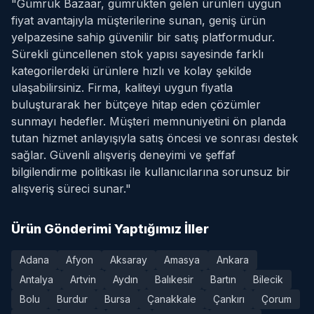
"Gümrük Bazaar, gümrükten gelen ürünleri uygun
fiyat avantajıyla müşterilerine sunan, geniş ürün
yelpazesine sahip güvenilir bir satış platformudur.
Sürekli güncellenen stok yapısı sayesinde farklı
kategorilerdeki ürünlere hızlı ve kolay şekilde
ulaşabilirsiniz. Firma, kaliteyi uygun fiyatla
buluşturarak her bütçeye hitap eden çözümler
sunmayı hedefler. Müşteri memnuniyetini ön planda
tutan hizmet anlayışıyla satış öncesi ve sonrası destek
sağlar. Güvenli alışveriş deneyimi ve şeffaf
bilgilendirme politikası ile kullanıcılarına sorunsuz bir
alışveriş süreci sunar."
Ürün Gönderimi Yaptığımız İller
Adana
Afyon
Aksaray
Amasya
Ankara
Antalya
Artvin
Aydın
Balıkesir
Bartın
Bilecik
Bolu
Burdur
Bursa
Çanakkale
Çankırı
Çorum