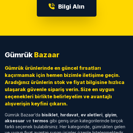
Bilgi Alın
Gümrük
Bazaar
Gümrük ürünlerinde en güncel fırsatları
kaçırmamak için hemen bizimle iletişime geçin.
Aradığınız ürünlerin stok ve fiyat bilgisine hızlıca
ulaşarak güvenle sipariş verin. Size en uygun
seçenekleri birlikte belirleyelim ve avantajlı
alışverişin keyfini çıkarın.
Gümrük Bazaar’da
bisiklet
,
hırdavat
,
ev aletleri
,
giyim
,
aksesuar
ve
termos
gibi geniş ürün kategorilerinde birçok
farklı seçenek bulabilirsiniz. Her kategoride, gümrükten gelen
ve uygun fiyat avantajı sunan ürünler özenle listelenmektedir.