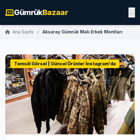
Gümrük
Bazaar
Ana Sayfa
/
Aksaray Gümrük Malı Erkek Montları
Temsili Görsel | Güncel Ürünler İnstagram'da