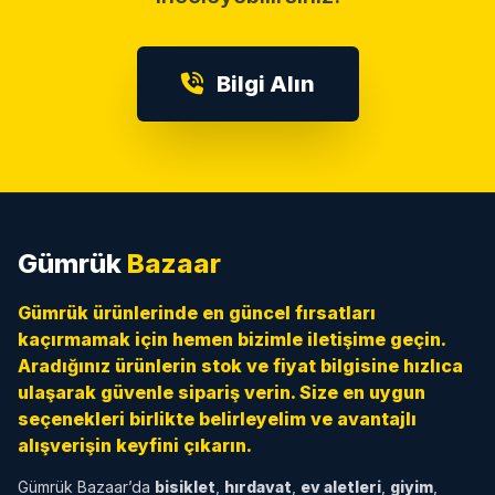
Bilgi Alın
Gümrük
Bazaar
Gümrük ürünlerinde en güncel fırsatları
kaçırmamak için hemen bizimle iletişime geçin.
Aradığınız ürünlerin stok ve fiyat bilgisine hızlıca
ulaşarak güvenle sipariş verin. Size en uygun
seçenekleri birlikte belirleyelim ve avantajlı
alışverişin keyfini çıkarın.
Gümrük Bazaar’da
bisiklet
,
hırdavat
,
ev aletleri
,
giyim
,