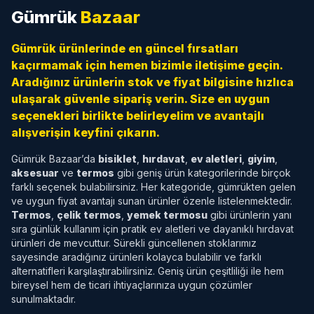
Gümrük
Bazaar
Gümrük ürünlerinde en güncel fırsatları
kaçırmamak için hemen bizimle iletişime geçin.
Aradığınız ürünlerin stok ve fiyat bilgisine hızlıca
ulaşarak güvenle sipariş verin. Size en uygun
seçenekleri birlikte belirleyelim ve avantajlı
alışverişin keyfini çıkarın.
Gümrük Bazaar’da
bisiklet
,
hırdavat
,
ev aletleri
,
giyim
,
aksesuar
ve
termos
gibi geniş ürün kategorilerinde birçok
farklı seçenek bulabilirsiniz. Her kategoride, gümrükten gelen
ve uygun fiyat avantajı sunan ürünler özenle listelenmektedir.
Termos
,
çelik termos
,
yemek termosu
gibi ürünlerin yanı
sıra günlük kullanım için pratik ev aletleri ve dayanıklı hırdavat
ürünleri de mevcuttur. Sürekli güncellenen stoklarımız
sayesinde aradığınız ürünleri kolayca bulabilir ve farklı
alternatifleri karşılaştırabilirsiniz. Geniş ürün çeşitliliği ile hem
bireysel hem de ticari ihtiyaçlarınıza uygun çözümler
sunulmaktadır.