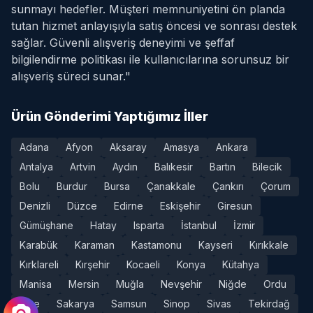
sunmayı hedefler. Müşteri memnuniyetini ön planda
tutan hizmet anlayışıyla satış öncesi ve sonrası destek
sağlar. Güvenli alışveriş deneyimi ve şeffaf
bilgilendirme politikası ile kullanıcılarına sorunsuz bir
alışveriş süreci sunar."
Ürün Gönderimi Yaptığımız İller
Adana
Afyon
Aksaray
Amasya
Ankara
Antalya
Artvin
Aydın
Balıkesir
Bartın
Bilecik
Bolu
Burdur
Bursa
Çanakkale
Çankırı
Çorum
Denizli
Düzce
Edirne
Eskişehir
Giresun
Gümüşhane
Hatay
Isparta
İstanbul
İzmir
Karabük
Karaman
Kastamonu
Kayseri
Kırıkkale
Kırklareli
Kırşehir
Kocaeli
Konya
Kütahya
Manisa
Mersin
Muğla
Nevşehir
Niğde
Ordu
Rize
Sakarya
Samsun
Sinop
Sivas
Tekirdağ