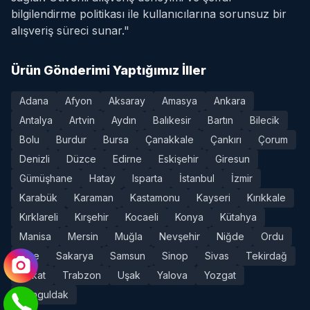
bilgilendirme politikası ile kullanıcılarına sorunsuz bir
alışveriş süreci sunar."
Ürün Gönderimi Yaptığımız İller
Adana
Afyon
Aksaray
Amasya
Ankara
Antalya
Artvin
Aydın
Balıkesir
Bartın
Bilecik
Bolu
Burdur
Bursa
Çanakkale
Çankırı
Çorum
Denizli
Düzce
Edirne
Eskişehir
Giresun
Gümüşhane
Hatay
Isparta
İstanbul
İzmir
Karabük
Karaman
Kastamonu
Kayseri
Kırıkkale
Kırklareli
Kırşehir
Kocaeli
Konya
Kütahya
Manisa
Mersin
Muğla
Nevşehir
Niğde
Ordu
Rize
Sakarya
Samsun
Sinop
Sivas
Tekirdağ
Tokat
Trabzon
Uşak
Yalova
Yozgat
Zonguldak