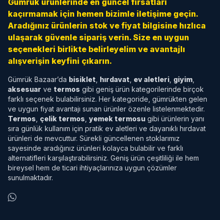
Gümrük ürünlerinde en güncel fırsatları
kaçırmamak için hemen bizimle iletişime geçin.
Aradığınız ürünlerin stok ve fiyat bilgisine hızlıca
ulaşarak güvenle sipariş verin. Size en uygun
seçenekleri birlikte belirleyelim ve avantajlı
alışverişin keyfini çıkarın.
Gümrük Bazaar’da
bisiklet
,
hırdavat
,
ev aletleri
,
giyim
,
aksesuar
ve
termos
gibi geniş ürün kategorilerinde birçok
farklı seçenek bulabilirsiniz. Her kategoride, gümrükten gelen
ve uygun fiyat avantajı sunan ürünler özenle listelenmektedir.
Termos
,
çelik termos
,
yemek termosu
gibi ürünlerin yanı
sıra günlük kullanım için pratik ev aletleri ve dayanıklı hırdavat
ürünleri de mevcuttur. Sürekli güncellenen stoklarımız
sayesinde aradığınız ürünleri kolayca bulabilir ve farklı
alternatifleri karşılaştırabilirsiniz. Geniş ürün çeşitliliği ile hem
bireysel hem de ticari ihtiyaçlarınıza uygun çözümler
sunulmaktadır.