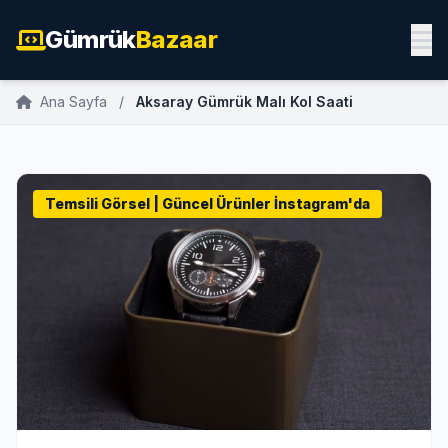
Gümrük
Bazaar
Ana Sayfa
/
Aksaray Gümrük Malı Kol Saati
Temsili Görsel | Güncel Ürünler İnstagram'da