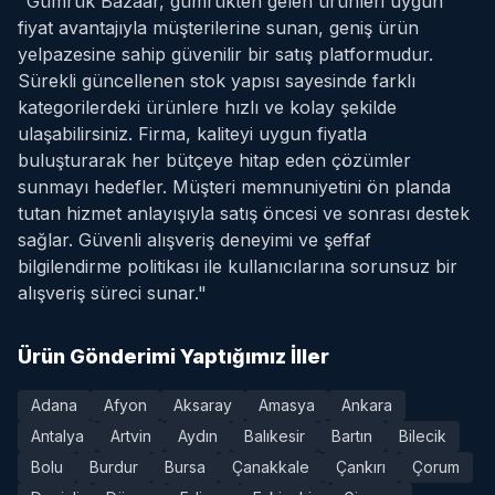
"Gümrük Bazaar, gümrükten gelen ürünleri uygun
fiyat avantajıyla müşterilerine sunan, geniş ürün
yelpazesine sahip güvenilir bir satış platformudur.
Sürekli güncellenen stok yapısı sayesinde farklı
kategorilerdeki ürünlere hızlı ve kolay şekilde
ulaşabilirsiniz. Firma, kaliteyi uygun fiyatla
buluşturarak her bütçeye hitap eden çözümler
sunmayı hedefler. Müşteri memnuniyetini ön planda
tutan hizmet anlayışıyla satış öncesi ve sonrası destek
sağlar. Güvenli alışveriş deneyimi ve şeffaf
bilgilendirme politikası ile kullanıcılarına sorunsuz bir
alışveriş süreci sunar."
Ürün Gönderimi Yaptığımız İller
Adana
Afyon
Aksaray
Amasya
Ankara
Antalya
Artvin
Aydın
Balıkesir
Bartın
Bilecik
Bolu
Burdur
Bursa
Çanakkale
Çankırı
Çorum