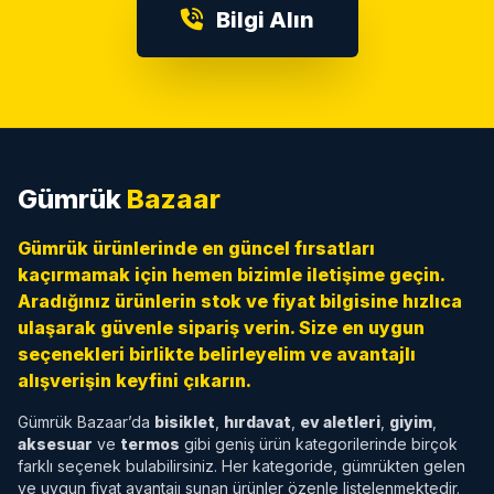
Bilgi Alın
Gümrük
Bazaar
Gümrük ürünlerinde en güncel fırsatları
kaçırmamak için hemen bizimle iletişime geçin.
Aradığınız ürünlerin stok ve fiyat bilgisine hızlıca
ulaşarak güvenle sipariş verin. Size en uygun
seçenekleri birlikte belirleyelim ve avantajlı
alışverişin keyfini çıkarın.
Gümrük Bazaar’da
bisiklet
,
hırdavat
,
ev aletleri
,
giyim
,
aksesuar
ve
termos
gibi geniş ürün kategorilerinde birçok
farklı seçenek bulabilirsiniz. Her kategoride, gümrükten gelen
ve uygun fiyat avantajı sunan ürünler özenle listelenmektedir.