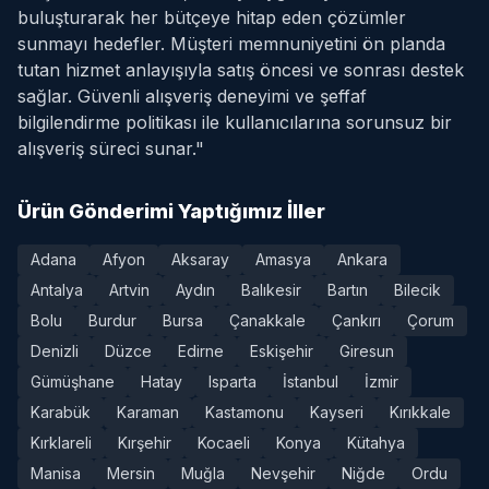
buluşturarak her bütçeye hitap eden çözümler
sunmayı hedefler. Müşteri memnuniyetini ön planda
tutan hizmet anlayışıyla satış öncesi ve sonrası destek
sağlar. Güvenli alışveriş deneyimi ve şeffaf
bilgilendirme politikası ile kullanıcılarına sorunsuz bir
alışveriş süreci sunar."
Ürün Gönderimi Yaptığımız İller
Adana
Afyon
Aksaray
Amasya
Ankara
Antalya
Artvin
Aydın
Balıkesir
Bartın
Bilecik
Bolu
Burdur
Bursa
Çanakkale
Çankırı
Çorum
Denizli
Düzce
Edirne
Eskişehir
Giresun
Gümüşhane
Hatay
Isparta
İstanbul
İzmir
Karabük
Karaman
Kastamonu
Kayseri
Kırıkkale
Kırklareli
Kırşehir
Kocaeli
Konya
Kütahya
Manisa
Mersin
Muğla
Nevşehir
Niğde
Ordu