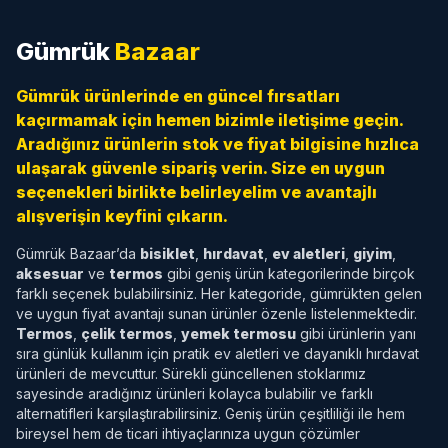
Gümrük
Bazaar
Gümrük ürünlerinde en güncel fırsatları
kaçırmamak için hemen bizimle iletişime geçin.
Aradığınız ürünlerin stok ve fiyat bilgisine hızlıca
ulaşarak güvenle sipariş verin. Size en uygun
seçenekleri birlikte belirleyelim ve avantajlı
alışverişin keyfini çıkarın.
Gümrük Bazaar’da
bisiklet
,
hırdavat
,
ev aletleri
,
giyim
,
aksesuar
ve
termos
gibi geniş ürün kategorilerinde birçok
farklı seçenek bulabilirsiniz. Her kategoride, gümrükten gelen
ve uygun fiyat avantajı sunan ürünler özenle listelenmektedir.
Termos
,
çelik termos
,
yemek termosu
gibi ürünlerin yanı
sıra günlük kullanım için pratik ev aletleri ve dayanıklı hırdavat
ürünleri de mevcuttur. Sürekli güncellenen stoklarımız
sayesinde aradığınız ürünleri kolayca bulabilir ve farklı
alternatifleri karşılaştırabilirsiniz. Geniş ürün çeşitliliği ile hem
bireysel hem de ticari ihtiyaçlarınıza uygun çözümler