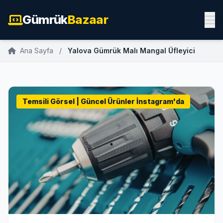
Gümrük
Bazaar
Ana Sayfa
/
Yalova Gümrük Malı Mangal Üfleyici
Temsili Görsel | Güncel Ürünler İnstagram'da