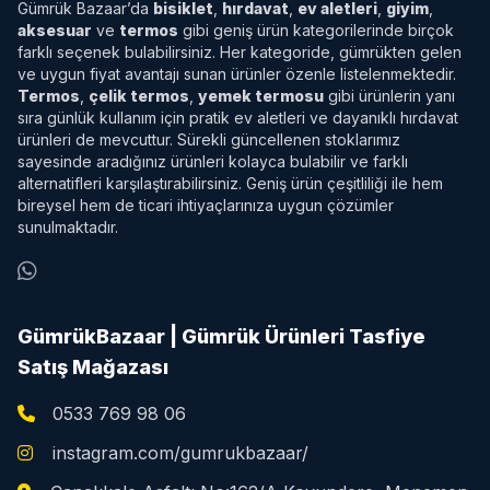
Gümrük Bazaar’da
bisiklet
,
hırdavat
,
ev aletleri
,
giyim
,
aksesuar
ve
termos
gibi geniş ürün kategorilerinde birçok
farklı seçenek bulabilirsiniz. Her kategoride, gümrükten gelen
ve uygun fiyat avantajı sunan ürünler özenle listelenmektedir.
Termos
,
çelik termos
,
yemek termosu
gibi ürünlerin yanı
sıra günlük kullanım için pratik ev aletleri ve dayanıklı hırdavat
ürünleri de mevcuttur. Sürekli güncellenen stoklarımız
sayesinde aradığınız ürünleri kolayca bulabilir ve farklı
alternatifleri karşılaştırabilirsiniz. Geniş ürün çeşitliliği ile hem
bireysel hem de ticari ihtiyaçlarınıza uygun çözümler
sunulmaktadır.
GümrükBazaar | Gümrük Ürünleri Tasfiye
Satış Mağazası
0533 769 98 06
instagram.com/gumrukbazaar/