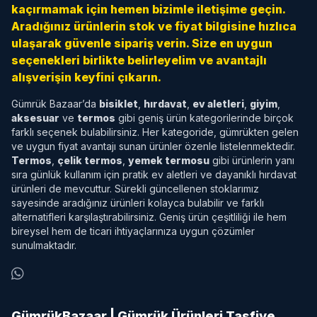
kaçırmamak için hemen bizimle iletişime geçin.
Aradığınız ürünlerin stok ve fiyat bilgisine hızlıca
ulaşarak güvenle sipariş verin. Size en uygun
seçenekleri birlikte belirleyelim ve avantajlı
alışverişin keyfini çıkarın.
Gümrük Bazaar’da
bisiklet
,
hırdavat
,
ev aletleri
,
giyim
,
aksesuar
ve
termos
gibi geniş ürün kategorilerinde birçok
farklı seçenek bulabilirsiniz. Her kategoride, gümrükten gelen
ve uygun fiyat avantajı sunan ürünler özenle listelenmektedir.
Termos
,
çelik termos
,
yemek termosu
gibi ürünlerin yanı
sıra günlük kullanım için pratik ev aletleri ve dayanıklı hırdavat
ürünleri de mevcuttur. Sürekli güncellenen stoklarımız
sayesinde aradığınız ürünleri kolayca bulabilir ve farklı
alternatifleri karşılaştırabilirsiniz. Geniş ürün çeşitliliği ile hem
bireysel hem de ticari ihtiyaçlarınıza uygun çözümler
sunulmaktadır.
GümrükBazaar | Gümrük Ürünleri Tasfiye