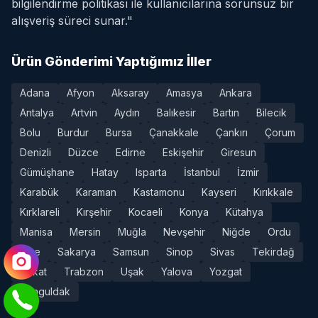
bilgilendirme politikası ile kullanıcılarına sorunsuz bir
alışveriş süreci sunar."
Ürün Gönderimi Yaptığımız İller
Adana
Afyon
Aksaray
Amasya
Ankara
Antalya
Artvin
Aydın
Balıkesir
Bartın
Bilecik
Bolu
Burdur
Bursa
Çanakkale
Çankırı
Çorum
Denizli
Düzce
Edirne
Eskişehir
Giresun
Gümüşhane
Hatay
Isparta
İstanbul
İzmir
Karabük
Karaman
Kastamonu
Kayseri
Kırıkkale
Kırklareli
Kırşehir
Kocaeli
Konya
Kütahya
Manisa
Mersin
Muğla
Nevşehir
Niğde
Ordu
Rize
Sakarya
Samsun
Sinop
Sivas
Tekirdağ
Tokat
Trabzon
Uşak
Yalova
Yozgat
Zonguldak