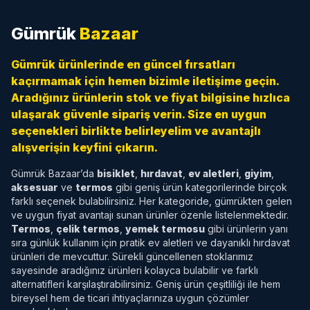
Gümrük
Bazaar
Gümrük ürünlerinde en güncel fırsatları
kaçırmamak için hemen bizimle iletişime geçin.
Aradığınız ürünlerin stok ve fiyat bilgisine hızlıca
ulaşarak güvenle sipariş verin. Size en uygun
seçenekleri birlikte belirleyelim ve avantajlı
alışverişin keyfini çıkarın.
Gümrük Bazaar’da
bisiklet
,
hırdavat
,
ev aletleri
,
giyim
,
aksesuar
ve
termos
gibi geniş ürün kategorilerinde birçok
farklı seçenek bulabilirsiniz. Her kategoride, gümrükten gelen
ve uygun fiyat avantajı sunan ürünler özenle listelenmektedir.
Termos
,
çelik termos
,
yemek termosu
gibi ürünlerin yanı
sıra günlük kullanım için pratik ev aletleri ve dayanıklı hırdavat
ürünleri de mevcuttur. Sürekli güncellenen stoklarımız
sayesinde aradığınız ürünleri kolayca bulabilir ve farklı
alternatifleri karşılaştırabilirsiniz. Geniş ürün çeşitliliği ile hem
bireysel hem de ticari ihtiyaçlarınıza uygun çözümler