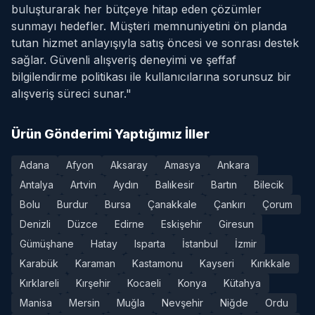
buluşturarak her bütçeye hitap eden çözümler
sunmayı hedefler. Müşteri memnuniyetini ön planda
tutan hizmet anlayışıyla satış öncesi ve sonrası destek
sağlar. Güvenli alışveriş deneyimi ve şeffaf
bilgilendirme politikası ile kullanıcılarına sorunsuz bir
alışveriş süreci sunar."
Ürün Gönderimi Yaptığımız İller
Adana
Afyon
Aksaray
Amasya
Ankara
Antalya
Artvin
Aydın
Balıkesir
Bartın
Bilecik
Bolu
Burdur
Bursa
Çanakkale
Çankırı
Çorum
Denizli
Düzce
Edirne
Eskişehir
Giresun
Gümüşhane
Hatay
Isparta
İstanbul
İzmir
Karabük
Karaman
Kastamonu
Kayseri
Kırıkkale
Kırklareli
Kırşehir
Kocaeli
Konya
Kütahya
Manisa
Mersin
Muğla
Nevşehir
Niğde
Ordu