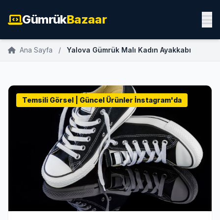
Gümrük
Bazaar
Ana Sayfa
/
Yalova Gümrük Malı Kadın Ayakkabı
Temsili Görsel | Güncel Ürünler İnstagram'da