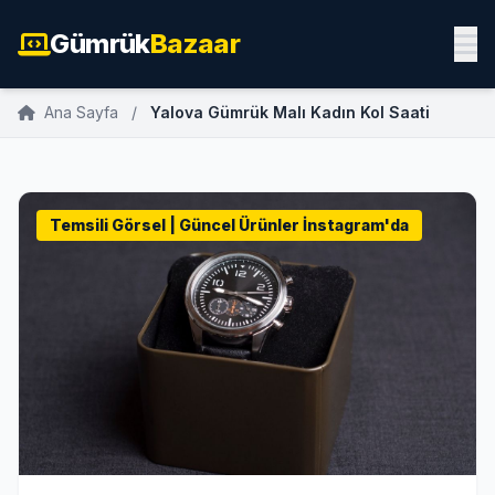
Gümrük
Bazaar
Ana Sayfa
/
Yalova Gümrük Malı Kadın Kol Saati
Temsili Görsel | Güncel Ürünler İnstagram'da