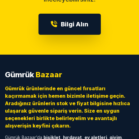
Bilgi Alın
Gümrük
Bazaar
Gümrük ürünlerinde en güncel fırsatları
kaçırmamak için hemen bizimle iletişime geçin.
Aradığınız ürünlerin stok ve fiyat bilgisine hızlıca
ulaşarak güvenle sipariş verin. Size en uygun
seçenekleri birlikte belirleyelim ve avantajlı
alışverişin keyfini çıkarın.
Gümrük Bazaar’da
bisiklet
,
hırdavat
,
ev aletleri
,
giyim
,