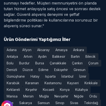
sunmayı hedefler. Müşteri memnuniyetini ön planda
tutan hizmet anlayışıyla satış öncesi ve sonrası destek
sağlar. Güvenli alışveriş deneyimi ve şeffaf
bilgilendirme politikası ile kullanıcılarına sorunsuz bir
alışveriş süreci sunar."
Ürün Gönderimi Yaptığımız İller
Adana
Afyon
Aksaray
Amasya
Ankara
Antalya
Artvin
Aydın
Balıkesir
Bartın
Bilecik
Bolu
Burdur
Bursa
Çanakkale
Çankırı
Çorum
Denizli
Düzce
Edirne
Eskişehir
Giresun
Gümüşhane
Hatay
Isparta
İstanbul
İzmir
Karabük
Karaman
Kastamonu
Kayseri
Kırıkkale
Kırklareli
Kırşehir
Kocaeli
Konya
Kütahya
Manisa
Mersin
Muğla
Nevşehir
Niğde
Ordu
Rize
Sakarya
Samsun
Sinop
Sivas
Tekirdağ