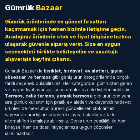
Gümrük
Bazaar
Gümrük ürünlerinde en güncel fırsatları
kaçırmamak için hemen bizimle iletişime geçin.
Aradığınız ürünlerin stok ve fiyat bilgisine hızlıca
ulaşarak güvenle sipariş verin. Size en uygun
seçenekleri birlikte belirleyelim ve avantajlı
alışverişin keyfini çıkarın.
Gümrük Bazaar’da
bisiklet
,
hırdavat
,
ev aletleri
,
giyim
,
aksesuar
ve
termos
gibi geniş ürün kategorilerinde birçok
farklı seçenek bulabilirsiniz. Her kategoride, gümrükten gelen
ve uygun fiyat avantajı sunan ürünler özenle listelenmektedir.
Termos
,
çelik termos
,
yemek termosu
gibi ürünlerin yanı
sıra günlük kullanım için pratik ev aletleri ve dayanıklı hırdavat
ürünleri de mevcuttur. Sürekli güncellenen stoklarımız
sayesinde aradığınız ürünleri kolayca bulabilir ve farklı
alternatifleri karşılaştırabilirsiniz. Geniş ürün çeşitliliği ile hem
bireysel hem de ticari ihtiyaçlarınıza uygun çözümler
sunulmaktadır.