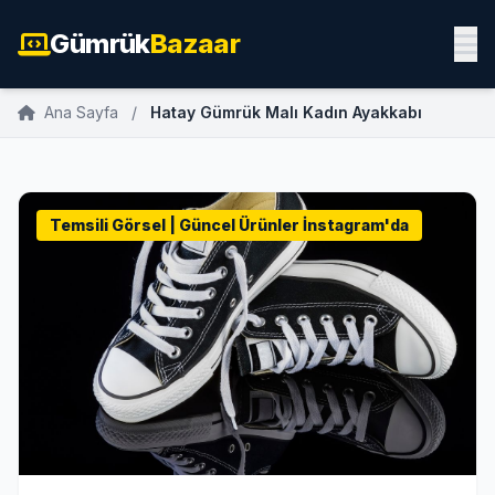
Gümrük
Bazaar
Ana Sayfa
/
Hatay Gümrük Malı Kadın Ayakkabı
Temsili Görsel | Güncel Ürünler İnstagram'da